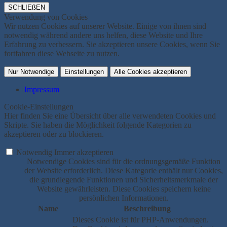
SCHLIEßEN
Verwendung von Cookies
Wir nutzen Cookies auf unserer Website. Einige von ihnen sind
notwendig während andere uns helfen, diese Website und Ihre
Erfahrung zu verbessern. Sie akzeptieren unsere Cookies, wenn Sie
fortfahren diese Webseite zu nutzen.
Nur Notwendige
Einstellungen
Alle Cookies akzeptieren
Impressum
Cookie-Einstellungen
Hier finden Sie eine Übersicht über alle verwendeten Cookies und
Skripte. Sie haben die Möglichkeit folgende Kategorien zu
akzeptieren oder zu blockieren.
Notwendig
Immer akzeptieren
Notwendige Cookies sind für die ordnungsgemäße Funktion
der Website erforderlich. Diese Kategorie enthält nur Cookies,
die grundlegende Funktionen und Sicherheitsmerkmale der
Website gewährleisten. Diese Cookies speichern keine
persönlichen Informationen.
Name
Beschreibung
Dieses Cookie ist für PHP-Anwendungen.