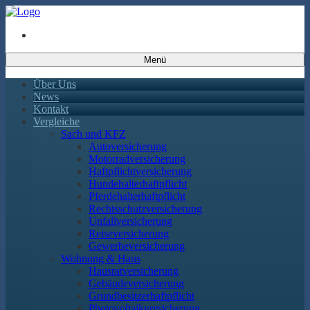
Menü
Über Uns
News
Kontakt
Vergleiche
Sach und KFZ
Autoversicherung
Motorradversicherung
Haftpflichtversicherung
Hundehalterhaftpflicht
Pferdehalterhaftpflicht
Rechtsschutzversicherung
Unfallversicherung
Reiseversicherung
Gewerbeversicherung
Wohnung & Haus
Hausratversicherung
Gebäudeversicherung
Grundbesitzerhaftpflicht
Photovoltaikversicherung