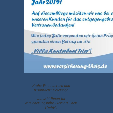
Frohe Weihnachten und
besinnliche Feiertage
wünscht Ihnen Ihr
Versicherungsbüro Herbert Theis
GmbH.