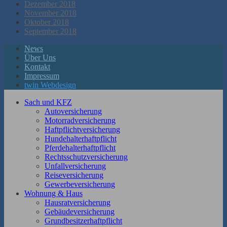
Dezember 2018
November 2018
Oktober 2018
September 2018
News
Über Uns
Kontakt
Impressum
twin Webdesign
Sach und KFZ
Autoversicherung
Motorradversicherung
Haftpflichtversicherung
Hundehalterhaftpflicht
Pferdehalterhaftpflicht
Rechtsschutzversicherung
Unfallversicherung
Reiseversicherung
Gewerbeversicherung
Wohnung & Haus
Hausratversicherung
Gebäudeversicherung
Grundbesitzerhaftpflicht