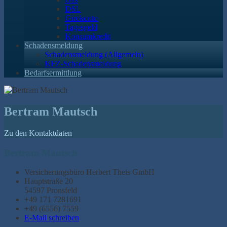
DSL
Girokonto
Tagesgeld
Konsumkredit
Schadensmeldung
Schadensmeldung (Allgemein)
KFZ-Schadensmeldung
Bedarfsermittlung
Bertram Mautsch
Zu den Kontaktdaten
Bertram Mautsch
Versicherungsbüro Herbert Theis GmbH
Hauptstraße 20
54597 Pronsfeld
+49 171 7281691
+49 (6556) 7559
E-Mail schreiben