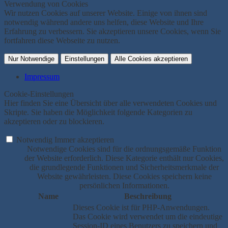
Verwendung von Cookies
Wir nutzen Cookies auf unserer Website. Einige von ihnen sind
notwendig während andere uns helfen, diese Website und Ihre
Erfahrung zu verbessern. Sie akzeptieren unsere Cookies, wenn Sie
fortfahren diese Webseite zu nutzen.
Nur Notwendige
Einstellungen
Alle Cookies akzeptieren
Impressum
Cookie-Einstellungen
Hier finden Sie eine Übersicht über alle verwendeten Cookies und
Skripte. Sie haben die Möglichkeit folgende Kategorien zu
akzeptieren oder zu blockieren.
Notwendig
Immer akzeptieren
Notwendige Cookies sind für die ordnungsgemäße Funktion
der Website erforderlich. Diese Kategorie enthält nur Cookies,
die grundlegende Funktionen und Sicherheitsmerkmale der
Website gewährleisten. Diese Cookies speichern keine
persönlichen Informationen.
Name
Beschreibung
Dieses Cookie ist für PHP-Anwendungen.
Das Cookie wird verwendet um die eindeutige
Session-ID eines Benutzers zu speichern und