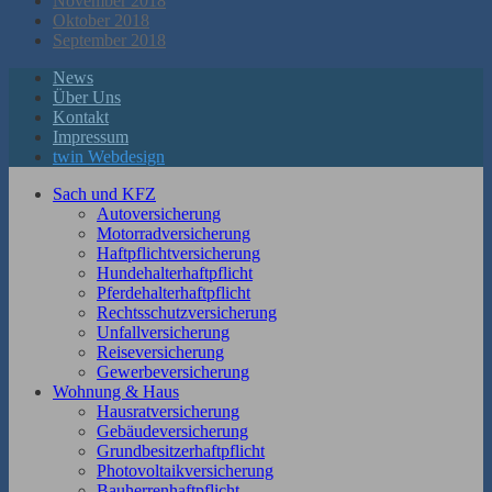
November 2018
Oktober 2018
September 2018
News
Über Uns
Kontakt
Impressum
twin Webdesign
Sach und KFZ
Autoversicherung
Motorradversicherung
Haftpflichtversicherung
Hundehalterhaftpflicht
Pferdehalterhaftpflicht
Rechtsschutzversicherung
Unfallversicherung
Reiseversicherung
Gewerbeversicherung
Wohnung & Haus
Hausratversicherung
Gebäudeversicherung
Grundbesitzerhaftpflicht
Photovoltaikversicherung
Bauherrenhaftpflicht