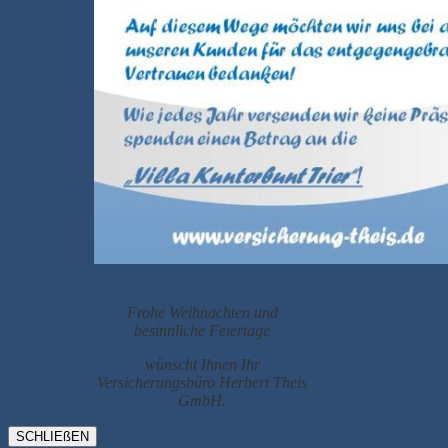
Frohe Weihnachten und
besinnliche Feiertage
wünscht Ihnen Ihr
Versicherungsbüro Herbert Theis
GmbH.
SCHLIEßEN