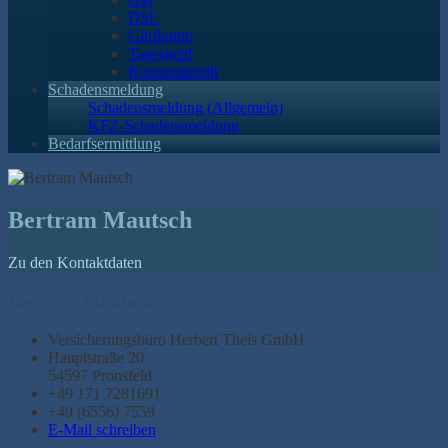
DSL
Girokonto
Tagesgeld
Konsumkredit
Schadensmeldung
Schadensmeldung (Allgemein)
KFZ-Schadensmeldung
Bedarfsermittlung
Bertram Mautsch
Zu den Kontaktdaten
Bertram Mautsch
Versicherungsbüro Herbert Theis GmbH
Hauptstraße 20
54597 Pronsfeld
+49 171 7281691
+49 (6556) 7559
E-Mail schreiben