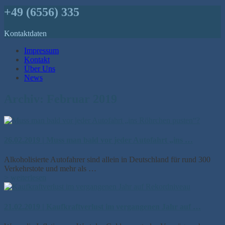
+49 (6556) 335
Kontaktdaten
Impressum
Kontakt
Über Uns
News
Archiv: Februar 2019
26.02.2019 | Muss man bald vor jeder Autofahrt „ins …
Alkoholisierte Autofahrer sind allein in Deutschland für rund 300
Verkehrstote und mehr als …
> weiterlesen
21.02.2019 | Kaufkraftverlust im vergangenen Jahr auf …