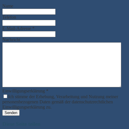
Name
Telefon
E-Mail-Adresse
*
Nachricht
Einwilligungserklärung
*
Ich stimme der Erhebung, Verarbeitung und Nutzung meiner
personenbezogenen Daten gemäß der datenschutzrechtlichen
Einwilligungserklärung zu.
Senden
Diese Seite teilen