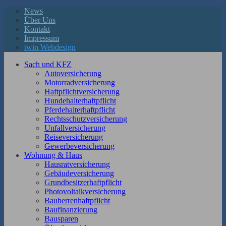
News
Über Uns
Kontakt
Impressum
twin Webdesign
Sach und KFZ
Autoversicherung
Motorradversicherung
Haftpflichtversicherung
Hundehalterhaftpflicht
Pferdehalterhaftpflicht
Rechtsschutzversicherung
Unfallversicherung
Reiseversicherung
Gewerbeversicherung
Wohnung & Haus
Hausratversicherung
Gebäudeversicherung
Grundbesitzerhaftpflicht
Photovoltaikversicherung
Bauherrenhaftpflicht
Baufinanzierung
Bausparen