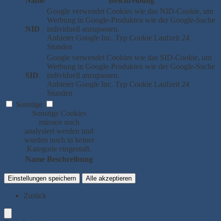
Name
Beschreibung
Google verwendet Cookies wie das NID-Cookie, um
Werbung in Google-Produkten wie der Google-Suche
NID
individuell anzupassen.
Anbieter
Google Inc.
Typ
Cookie
Laufzeit
24
Stunden
Google verwendet Cookies wie das SID-Cookie, um
Werbung in Google-Produkten wie der Google-Suche
SID
individuell anzupassen.
Anbieter
Google Inc.
Typ
Cookie
Laufzeit
24
Stunden
Sonstige
Sonstige Cookies
müssen noch
analysiert werden und
wurden noch in keiner
Kategorie eingestuft.
Name
Beschreibung
Einstellungen speichern
Alle akzeptieren
Zurück