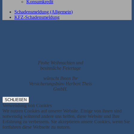
Konsumkredit
Schadensmeldung (Allgemein)
KFZ-Schadensmeldung
Frohe Weihnachten und
besinnliche Feiertage
wünscht Ihnen Ihr
Versicherungsbüro Herbert Theis
GmbH.
SCHLIEßEN
Verwendung von Cookies
Wir nutzen Cookies auf unserer Website. Einige von ihnen sind
notwendig während andere uns helfen, diese Website und Ihre
Erfahrung zu verbessern. Sie akzeptieren unsere Cookies, wenn Sie
fortfahren diese Webseite zu nutzen.