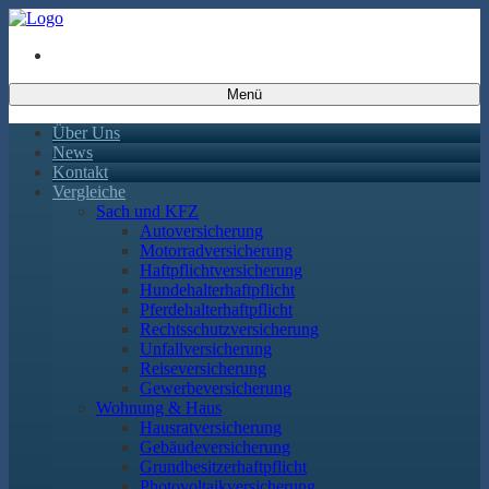
Menü
Über Uns
News
Kontakt
Vergleiche
Sach und KFZ
Autoversicherung
Motorradversicherung
Haftpflichtversicherung
Hundehalterhaftpflicht
Pferdehalterhaftpflicht
Rechtsschutzversicherung
Unfallversicherung
Reiseversicherung
Gewerbeversicherung
Wohnung & Haus
Hausratversicherung
Gebäudeversicherung
Grundbesitzerhaftpflicht
Photovoltaikversicherung