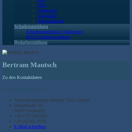
DSL
Girokonto
Tagesgeld
Konsumkredit
Schadensmeldung
Schadensmeldung (Allgemein)
KFZ-Schadensmeldung
Bedarfsermittlung
Bertram Mautsch
Zu den Kontaktdaten
Bertram Mautsch
Versicherungsbüro Herbert Theis GmbH
Hauptstraße 20
54597 Pronsfeld
+49 171 7281691
+49 (6556) 7559
E-Mail schreiben