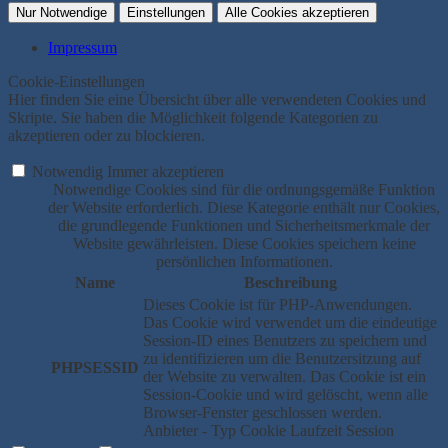
Nur Notwendige
Einstellungen
Alle Cookies akzeptieren
Impressum
Cookie-Einstellungen
Hier finden Sie eine Übersicht über alle verwendeten Cookies und
Skripte. Sie haben die Möglichkeit folgende Kategorien zu
akzeptieren oder zu blockieren.
Notwendig
Immer akzeptieren
Notwendige Cookies sind für die ordnungsgemäße Funktion
der Website erforderlich. Diese Kategorie enthält nur Cookies,
die grundlegende Funktionen und Sicherheitsmerkmale der
Website gewährleisten. Diese Cookies speichern keine
persönlichen Informationen.
Name
Beschreibung
Dieses Cookie ist für PHP-Anwendungen.
Das Cookie wird verwendet um die eindeutige
Session-ID eines Benutzers zu speichern und
zu identifizieren um die Benutzersitzung auf
PHPSESSID
der Website zu verwalten. Das Cookie ist ein
Session-Cookie und wird gelöscht, wenn alle
Browser-Fenster geschlossen werden.
Anbieter
-
Typ
Cookie
Laufzeit
Session