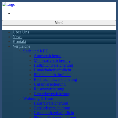
Menü
Über Uns
News
Kontakt
Vergleiche
Sach und KFZ
Autoversicherung
Motorradversicherung
Haftpflichtversicherung
Hundehalterhaftpflicht
Pferdehalterhaftpflicht
Rechtsschutzversicherung
Unfallversicherung
Reiseversicherung
Gewerbeversicherung
Wohnung & Haus
Hausratversicherung
Gebäudeversicherung
Grundbesitzerhaftpflicht
Photovoltaikversicherung