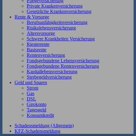
Pflegeversicherung
Private Krankenversicherung
Gesetzliche Krankenversicherung
Rente & Vorsorge
Berufs­unfähigkeitsversicherung
Risikolebensversicherung
Altersvorsorge
Schwere Krankheiten Versicherung
Riesterrente
Basisrente
Rentenversicherung
Fondsgebundene Lebensversicherung
Fondsgebundene Rentenversicherung
Kapitallebensversicherung
Sterbegeldversicherung
Geld und Sparen
Strom
Gas
DSL
Girokonto
Tagesgeld
Konsumkredit
Schadensmeldung (Allgemein)
KFZ-Schadensmeldung