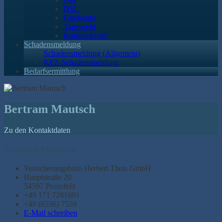
DSL
Girokonto
Tagesgeld
Konsumkredit
Schadensmeldung
Schadensmeldung (Allgemein)
KFZ-Schadensmeldung
Bedarfsermittlung
Bertram Mautsch
Zu den Kontaktdaten
Bertram Mautsch
Versicherungsbüro Herbert Theis GmbH
Hauptstraße 20
54597 Pronsfeld
+49 171 7281691
+49 (6556) 7559
E-Mail schreiben