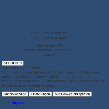
Frohe Weihnachten und
besinnliche Feiertage
wünscht Ihnen Ihr
Versicherungsbüro Herbert Theis
GmbH.
SCHLIEßEN
Verwendung von Cookies
Wir nutzen Cookies auf unserer Website. Einige von ihnen sind
notwendig während andere uns helfen, diese Website und Ihre
Erfahrung zu verbessern. Sie akzeptieren unsere Cookies, wenn Sie
fortfahren diese Webseite zu nutzen.
Nur Notwendige
Einstellungen
Alle Cookies akzeptieren
Impressum