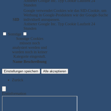
Anbieter
Google Inc.
Typ
Cookie
Laufzeit
24
Stunden
Google verwendet Cookies wie das SID-Cookie, um
Werbung in Google-Produkten wie der Google-Suche
SID
individuell anzupassen.
Anbieter
Google Inc.
Typ
Cookie
Laufzeit
24
Stunden
Sonstige
Sonstige Cookies
müssen noch
analysiert werden und
wurden noch in keiner
Kategorie eingestuft.
Name
Beschreibung
Einstellungen speichern
Alle akzeptieren
Zurück
Erstinformation