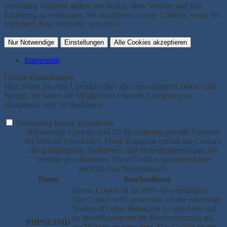
notwendig während andere uns helfen, diese Website und Ihre
Erfahrung zu verbessern. Sie akzeptieren unsere Cookies, wenn Sie
fortfahren diese Webseite zu nutzen.
Nur Notwendige
Einstellungen
Alle Cookies akzeptieren
Impressum
Cookie-Einstellungen
Hier finden Sie eine Übersicht über alle verwendeten Cookies und
Skripte. Sie haben die Möglichkeit folgende Kategorien zu
akzeptieren oder zu blockieren.
Notwendig
Immer akzeptieren
Notwendige Cookies sind für die ordnungsgemäße Funktion
der Website erforderlich. Diese Kategorie enthält nur Cookies,
die grundlegende Funktionen und Sicherheitsmerkmale der
Website gewährleisten. Diese Cookies speichern keine
persönlichen Informationen.
Name
Beschreibung
Dieses Cookie ist für PHP-Anwendungen.
Das Cookie wird verwendet um die eindeutige
Session-ID eines Benutzers zu speichern und
zu identifizieren um die Benutzersitzung auf
PHPSESSID
der Website zu verwalten. Das Cookie ist ein