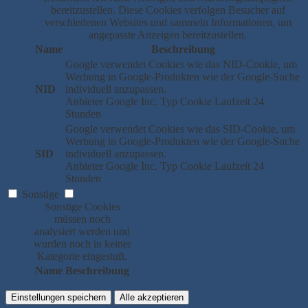
bereitzustellen. Diese Cookies verfolgen Besucher auf
verschiedenen Websites und sammeln Informationen, um
angepasste Anzeigen bereitzustellen.
Name
Beschreibung
Google verwendet Cookies wie das NID-Cookie, um
Werbung in Google-Produkten wie der Google-Suche
NID
individuell anzupassen.
Anbieter
Google Inc.
Typ
Cookie
Laufzeit
24
Stunden
Google verwendet Cookies wie das SID-Cookie, um
Werbung in Google-Produkten wie der Google-Suche
SID
individuell anzupassen.
Anbieter
Google Inc.
Typ
Cookie
Laufzeit
24
Stunden
Sonstige
Sonstige Cookies
müssen noch
analysiert werden und
wurden noch in keiner
Kategorie eingestuft.
Name
Beschreibung
Einstellungen speichern
Alle akzeptieren