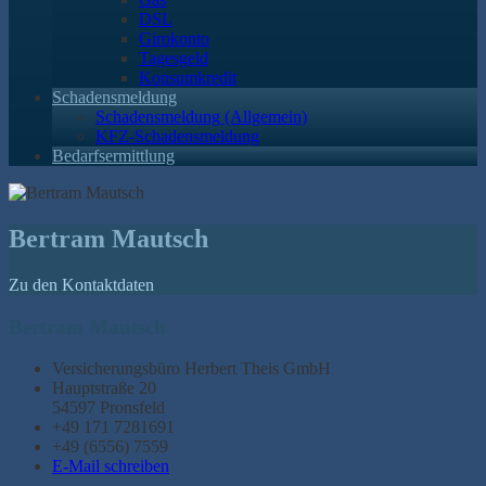
DSL
Girokonto
Tagesgeld
Konsumkredit
Schadensmeldung
Schadensmeldung (Allgemein)
KFZ-Schadensmeldung
Bedarfsermittlung
Bertram Mautsch
Zu den Kontaktdaten
Bertram Mautsch
Versicherungsbüro Herbert Theis GmbH
Hauptstraße 20
54597 Pronsfeld
+49 171 7281691
+49 (6556) 7559
E-Mail schreiben