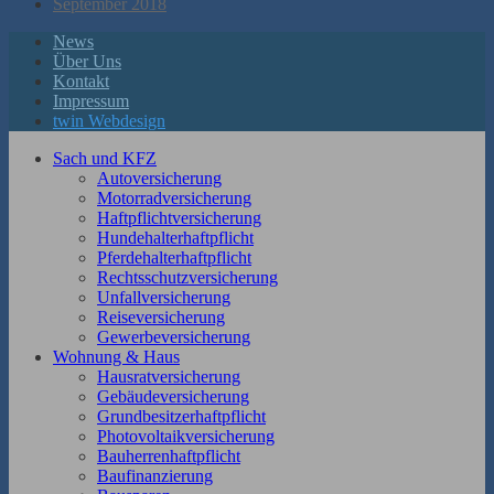
September 2018
News
Über Uns
Kontakt
Impressum
twin Webdesign
Sach und KFZ
Autoversicherung
Motorradversicherung
Haftpflichtversicherung
Hundehalterhaftpflicht
Pferdehalterhaftpflicht
Rechtsschutzversicherung
Unfallversicherung
Reiseversicherung
Gewerbeversicherung
Wohnung & Haus
Hausratversicherung
Gebäudeversicherung
Grundbesitzerhaftpflicht
Photovoltaikversicherung
Bauherrenhaftpflicht
Baufinanzierung