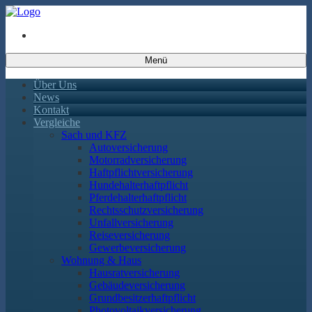
Menü
Über Uns
News
Kontakt
Vergleiche
Sach und KFZ
Autoversicherung
Motorradversicherung
Haftpflichtversicherung
Hundehalterhaftpflicht
Pferdehalterhaftpflicht
Rechtsschutzversicherung
Unfallversicherung
Reiseversicherung
Gewerbeversicherung
Wohnung & Haus
Hausratversicherung
Gebäudeversicherung
Grundbesitzerhaftpflicht
Photovoltaikversicherung