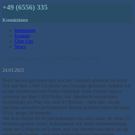
+49 (6556) 335
Kontaktdaten
Impressum
Kontakt
Über Uns
News
Goldpreis kratzt an 3.000-Dollar-Marke
24.03.2025
Noch bis vor gut einem Jahr war der Goldkurs allenfalls für kurze
Zeit mal über 2.000 US-Dollar pro Feinunze geklettert. Seitdem hat
er eine atemberaubende Rallye hingelegt: Ende Februar stieg er
zeitweise auf über 2.950 Dollar. Auf Jahressicht verzeichnen
Goldanleger ein Plus von rund 43 Prozent – mehr also, als die
durchaus ordentlich performenden Börsen geliefert haben (Beispiel
DAX: knapp 30 Prozent).
Wie beim Boom der Kryptowährungen hat auch daran der neue US-
Präsident großen Anteil. Insbesondere seit seiner Amtseinführung
strebt der Goldpreis nach oben, was von Marktbeobachtern auf die
wachsende handels- und wirtschaftspolitische Unsicherheit