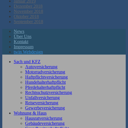
Januar 2019
Dezember 2018
November 2018
Oktober 2018
September 2018
News
Über Uns
Kontakt
Impressum
twin Webdesign
Sach und KFZ
Autoversicherung
Motorradversicherung
Haftpflichtversicherung
Hundehalterhaftpflicht
Pferdehalterhaftpflicht
Rechtsschutzversicherung
Unfallversicherung
Reiseversicherung
Gewerbeversicherung
Wohnung & Haus
Hausratversicherung
Gebäudeversicherung