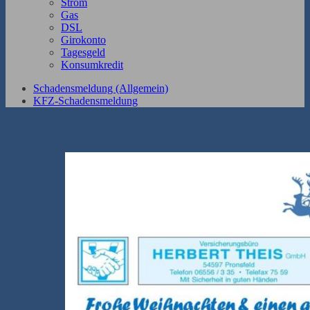
Strom
Gas
DSL
Girokonto
Tagesgeld
Konsumkredit
Schadensmeldung (Allgemein)
KFZ-Schadensmeldung