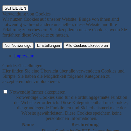
SCHLIEßEN
Verwendung von Cookies
Wir nutzen Cookies auf unserer Website. Einige von ihnen sind
notwendig während andere uns helfen, diese Website und Ihre
Erfahrung zu verbessern. Sie akzeptieren unsere Cookies, wenn Sie
fortfahren diese Webseite zu nutzen.
Nur Notwendige
Einstellungen
Alle Cookies akzeptieren
Impressum
Cookie-Einstellungen
Hier finden Sie eine Übersicht über alle verwendeten Cookies und
Skripte. Sie haben die Möglichkeit folgende Kategorien zu
akzeptieren oder zu blockieren.
Notwendig
Immer akzeptieren
Notwendige Cookies sind für die ordnungsgemäße Funktion
der Website erforderlich. Diese Kategorie enthält nur Cookies,
die grundlegende Funktionen und Sicherheitsmerkmale der
Website gewährleisten. Diese Cookies speichern keine
persönlichen Informationen.
Name
Beschreibung
Dieses Cookie ist für PHP-Anwendungen.