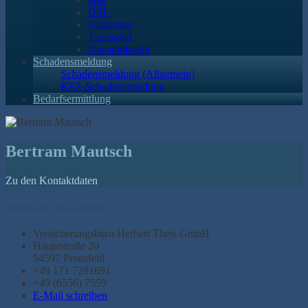
DSL
Girokonto
Tagesgeld
Konsumkredit
Schadensmeldung
Schadensmeldung (Allgemein)
KFZ-Schadensmeldung
Bedarfsermittlung
Bertram Mautsch
Zu den Kontaktdaten
Bertram Mautsch
Versicherungsbüro Herbert Theis GmbH
Hauptstraße 20
54597 Pronsfeld
+49 171 7281691
+49 (6556) 7559
E-Mail schreiben