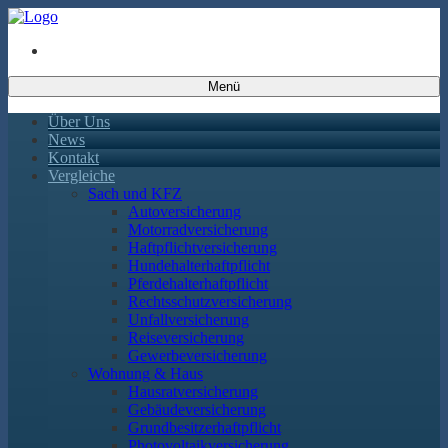
Menü
Über Uns
News
Kontakt
Vergleiche
Sach und KFZ
Autoversicherung
Motorradversicherung
Haftpflichtversicherung
Hundehalterhaftpflicht
Pferdehalterhaftpflicht
Rechtsschutzversicherung
Unfallversicherung
Reiseversicherung
Gewerbeversicherung
Wohnung & Haus
Hausratversicherung
Gebäudeversicherung
Grundbesitzerhaftpflicht
Photovoltaikversicherung