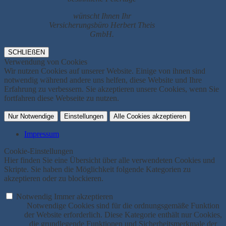
wünscht Ihnen Ihr
Versicherungsbüro Herbert Theis
GmbH.
SCHLIEßEN
Verwendung von Cookies
Wir nutzen Cookies auf unserer Website. Einige von ihnen sind
notwendig während andere uns helfen, diese Website und Ihre
Erfahrung zu verbessern. Sie akzeptieren unsere Cookies, wenn Sie
fortfahren diese Webseite zu nutzen.
Nur Notwendige
Einstellungen
Alle Cookies akzeptieren
Impressum
Cookie-Einstellungen
Hier finden Sie eine Übersicht über alle verwendeten Cookies und
Skripte. Sie haben die Möglichkeit folgende Kategorien zu
akzeptieren oder zu blockieren.
Notwendig
Immer akzeptieren
Notwendige Cookies sind für die ordnungsgemäße Funktion
der Website erforderlich. Diese Kategorie enthält nur Cookies,
die grundlegende Funktionen und Sicherheitsmerkmale der