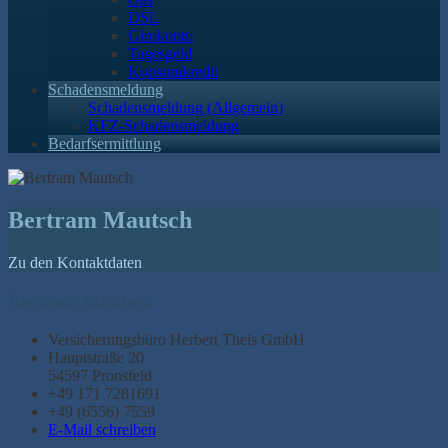
DSL
Girokonto
Tagesgeld
Konsumkredit
Schadensmeldung
Schadensmeldung (Allgemein)
KFZ-Schadensmeldung
Bedarfsermittlung
Bertram Mautsch
Zu den Kontaktdaten
Bertram Mautsch
Versicherungsbüro Herbert Theis GmbH
Hauptstraße 20
54597 Pronsfeld
+49 171 7281691
+49 (6556) 7559
E-Mail schreiben