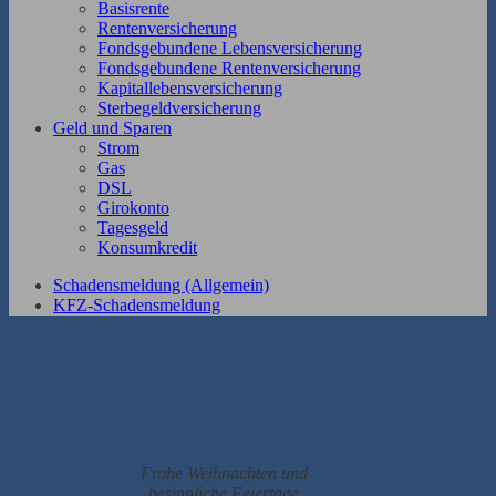
Basisrente
Rentenversicherung
Fondsgebundene Lebensversicherung
Fondsgebundene Rentenversicherung
Kapitallebensversicherung
Sterbegeldversicherung
Geld und Sparen
Strom
Gas
DSL
Girokonto
Tagesgeld
Konsumkredit
Schadensmeldung (Allgemein)
KFZ-Schadensmeldung
Frohe Weihnachten und
besinnliche Feiertage