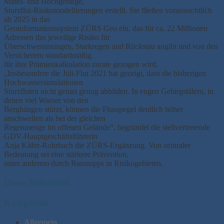
Mittel- und Hochgebirge,
Sturzflut-Risikomodellierungen erstellt. Sie fließen voraussichtlich
ab 2025 in das
Geoinformationssystem ZÜRS Geo ein, das für ca. 22 Millionen
Adressen das jeweilige Risiko für
Überschwemmungen, Starkregen und Rückstau angibt und von den
Versicherern standardmäßig
für ihre Prämienkalkulation zurate gezogen wird.
„Insbesondere die Juli-Flut 2021 hat gezeigt, dass die bisherigen
Hochwassersimulationen
Sturzfluten nicht genau genug abbilden. In engen Gebirgstälern, in
denen viel Wasser von den
Berghängen stürzt, können die Flusspegel deutlich höher
anschwellen als bei der gleichen
Regenmenge im offenen Gelände“, begründet die stellvertretende
GDV-Hauptgeschäftsführerin
Anja Käfer-Rohrbach die ZÜRS-Ergänzung. Von zentraler
Bedeutung sei eine stärkere Prävention,
unter anderem durch Baustopps in Risikogebieten.
Diese Seite teilen
Kategorien
Allgemein