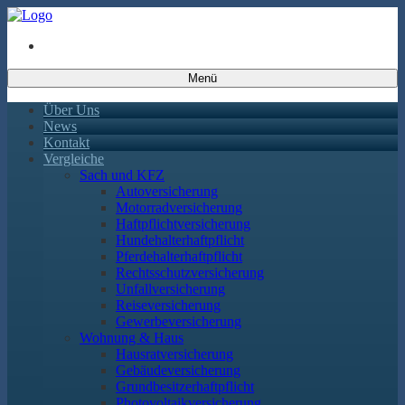
Menü
Über Uns
News
Kontakt
Vergleiche
Sach und KFZ
Autoversicherung
Motorradversicherung
Haftpflichtversicherung
Hundehalterhaftpflicht
Pferdehalterhaftpflicht
Rechtsschutzversicherung
Unfallversicherung
Reiseversicherung
Gewerbeversicherung
Wohnung & Haus
Hausratversicherung
Gebäudeversicherung
Grundbesitzerhaftpflicht
Photovoltaikversicherung