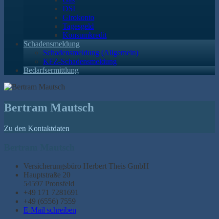
DSL
Girokonto
Tagesgeld
Konsumkredit
Schadensmeldung
Schadensmeldung (Allgemein)
KFZ-Schadensmeldung
Bedarfsermittlung
Bertram Mautsch
Zu den Kontaktdaten
Bertram Mautsch
Versicherungsbüro Herbert Theis GmbH
Hauptstraße 20
54597 Pronsfeld
+49 171 7281691
+49 (6556) 7559
E-Mail schreiben