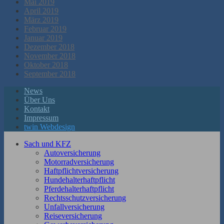
Mai 2019
April 2019
März 2019
Februar 2019
Januar 2019
Dezember 2018
November 2018
Oktober 2018
September 2018
News
Über Uns
Kontakt
Impressum
twin Webdesign
Sach und KFZ
Autoversicherung
Motorradversicherung
Haftpflichtversicherung
Hundehalterhaftpflicht
Pferdehalterhaftpflicht
Rechtsschutzversicherung
Unfallversicherung
Reiseversicherung