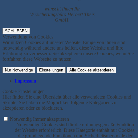
wünscht Ihnen Ihr
Versicherungsbüro Herbert Theis
GmbH.
SCHLIEßEN
Verwendung von Cookies
Wir nutzen Cookies auf unserer Website. Einige von ihnen sind
notwendig während andere uns helfen, diese Website und Ihre
Erfahrung zu verbessern. Sie akzeptieren unsere Cookies, wenn Sie
fortfahren diese Webseite zu nutzen.
Nur Notwendige
Einstellungen
Alle Cookies akzeptieren
Impressum
Cookie-Einstellungen
Hier finden Sie eine Übersicht über alle verwendeten Cookies und
Skripte. Sie haben die Möglichkeit folgende Kategorien zu
akzeptieren oder zu blockieren.
Notwendig
Immer akzeptieren
Notwendige Cookies sind für die ordnungsgemäße Funktion
der Website erforderlich. Diese Kategorie enthält nur Cookies,
die grundlegende Funktionen und Sicherheitsmerkmale der