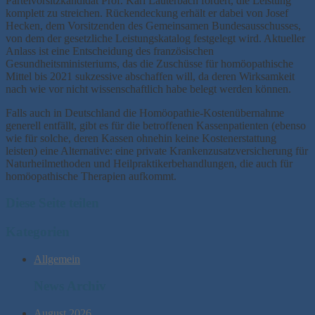
Parteivorsitzkandidat Prof. Karl Lauterbach fordert, die Leistung
komplett zu streichen. Rückendeckung erhält er dabei von Josef
Hecken, dem Vorsitzenden des Gemeinsamen Bundesausschusses,
von dem der gesetzliche Leistungskatalog festgelegt wird. Aktueller
Anlass ist eine Entscheidung des französischen
Gesundheitsministeriums, das die Zuschüsse für homöopathische
Mittel bis 2021 sukzessive abschaffen will, da deren Wirksamkeit
nach wie vor nicht wissenschaftlich habe belegt werden können.
Falls auch in Deutschland die Homöopathie-Kostenübernahme
generell entfällt, gibt es für die betroffenen Kassenpatienten (ebenso
wie für solche, deren Kassen ohnehin keine Kostenerstattung
leisten) eine Alternative: eine private Krankenzusatzversicherung für
Naturheilmethoden und Heilpraktikerbehandlungen, die auch für
homöopathische Therapien aufkommt.
Diese Seite teilen
Kategorien
Allgemein
News Archiv
August 2026