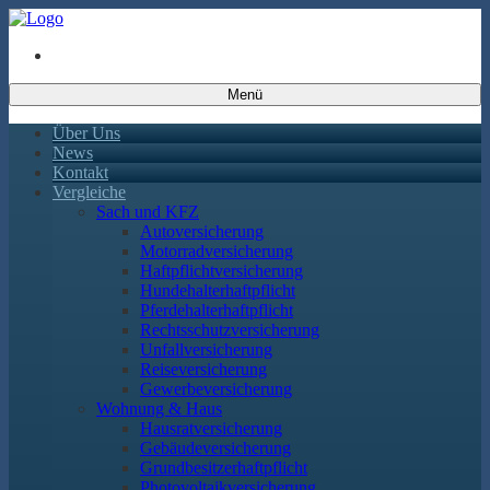
Menü
Über Uns
News
Kontakt
Vergleiche
Sach und KFZ
Autoversicherung
Motorradversicherung
Haftpflichtversicherung
Hundehalterhaftpflicht
Pferdehalterhaftpflicht
Rechtsschutzversicherung
Unfallversicherung
Reiseversicherung
Gewerbeversicherung
Wohnung & Haus
Hausratversicherung
Gebäudeversicherung
Grundbesitzerhaftpflicht
Photovoltaikversicherung