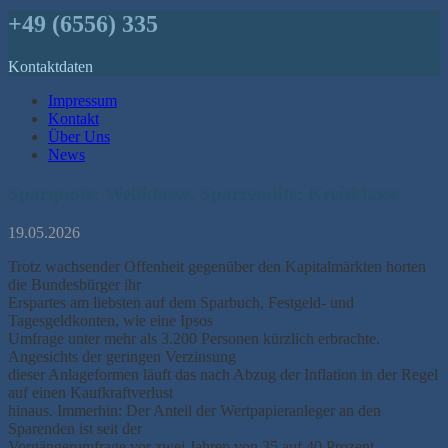
+49 (6556) 335
Kontaktdaten
Impressum
Kontakt
Über Uns
News
Sparquote: Weltklasse, Sparrendite: Kreisklasse
19.05.2026
Trotz wachsender Offenheit gegenüber den Kapitalmärkten horten
die Bundesbürger ihr
Erspartes am liebsten auf dem Sparbuch, Festgeld- und
Tagesgeldkonten, wie eine Ipsos
Umfrage unter mehr als 3.200 Personen kürzlich erbrachte.
Angesichts der geringen Verzinsung
dieser Anlageformen läuft das nach Abzug der Inflation in der Regel
auf einen Kaufkraftverlust
hinaus. Immerhin: Der Anteil der Wertpapieranleger an den
Sparenden ist seit der
Vorgängerumfrage vor zwei Jahren von 35 auf 40 Prozent