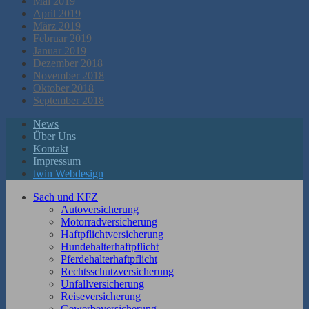
Mai 2019
April 2019
März 2019
Februar 2019
Januar 2019
Dezember 2018
November 2018
Oktober 2018
September 2018
News
Über Uns
Kontakt
Impressum
twin Webdesign
Sach und KFZ
Autoversicherung
Motorradversicherung
Haftpflichtversicherung
Hundehalterhaftpflicht
Pferdehalterhaftpflicht
Rechtsschutzversicherung
Unfallversicherung
Reiseversicherung
Gewerbeversicherung