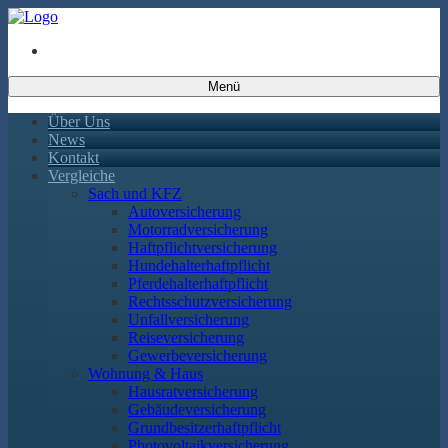
Menü
Über Uns
News
Kontakt
Vergleiche
Sach und KFZ
Autoversicherung
Motorradversicherung
Haftpflichtversicherung
Hundehalterhaftpflicht
Pferdehalterhaftpflicht
Rechtsschutzversicherung
Unfallversicherung
Reiseversicherung
Gewerbeversicherung
Wohnung & Haus
Hausratversicherung
Gebäudeversicherung
Grundbesitzerhaftpflicht
Photovoltaikversicherung