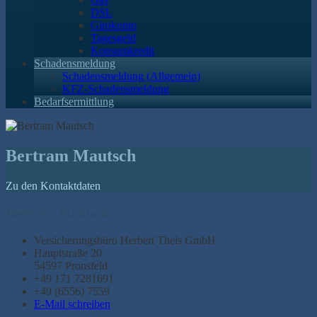
DSL
Girokonto
Tagesgeld
Konsumkredit
Schadensmeldung
Schadensmeldung (Allgemein)
KFZ-Schadensmeldung
Bedarfsermittlung
Bertram Mautsch
Zu den Kontaktdaten
Bertram Mautsch
Versicherungsbüro Herbert Theis GmbH
Hauptstraße 20
54597 Pronsfeld
+49 171 7281691
+49 (6556) 7559
E-Mail schreiben