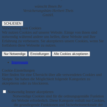
wünscht Ihnen Ihr
Versicherungsbüro Herbert Theis
GmbH.
SCHLIEßEN
Verwendung von Cookies
Wir nutzen Cookies auf unserer Website. Einige von ihnen sind
notwendig während andere uns helfen, diese Website und Ihre
Erfahrung zu verbessern. Sie akzeptieren unsere Cookies, wenn Sie
fortfahren diese Webseite zu nutzen.
Nur Notwendige
Einstellungen
Alle Cookies akzeptieren
Impressum
Cookie-Einstellungen
Hier finden Sie eine Übersicht über alle verwendeten Cookies und
Skripte. Sie haben die Möglichkeit folgende Kategorien zu
akzeptieren oder zu blockieren.
Notwendig
Immer akzeptieren
Notwendige Cookies sind für die ordnungsgemäße Funktion
der Website erforderlich. Diese Kategorie enthält nur Cookies,
die grundlegende Funktionen und Sicherheitsmerkmale der