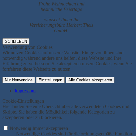
Frohe Weihnachten und
besinnliche Feiertage
wünscht Ihnen Ihr
Versicherungsbüro Herbert Theis
GmbH.
SCHLIEßEN
Verwendung von Cookies
Wir nutzen Cookies auf unserer Website. Einige von ihnen sind
notwendig während andere uns helfen, diese Website und Ihre
Erfahrung zu verbessern. Sie akzeptieren unsere Cookies, wenn Sie
fortfahren diese Webseite zu nutzen.
Nur Notwendige
Einstellungen
Alle Cookies akzeptieren
Impressum
Cookie-Einstellungen
Hier finden Sie eine Übersicht über alle verwendeten Cookies und
Skripte. Sie haben die Möglichkeit folgende Kategorien zu
akzeptieren oder zu blockieren.
Notwendig
Immer akzeptieren
Notwendige Cookies sind für die ordnungsgemäße Funktion