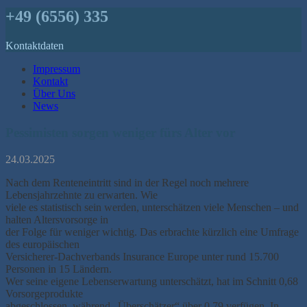
+49 (6556) 335
Kontaktdaten
Impressum
Kontakt
Über Uns
News
Pessimisten sorgen weniger fürs Alter vor
24.03.2025
Nach dem Renteneintritt sind in der Regel noch mehrere
Lebensjahrzehnte zu erwarten. Wie
viele es statistisch sein werden, unterschätzen viele Menschen – und
halten Altersvorsorge in
der Folge für weniger wichtig. Das erbrachte kürzlich eine Umfrage
des europäischen
Versicherer-Dachverbands Insurance Europe unter rund 15.700
Personen in 15 Ländern.
Wer seine eigene Lebenserwartung unterschätzt, hat im Schnitt 0,68
Vorsorgeprodukte
abgeschlossen, während „Überschätzer“ über 0,79 verfügen. In