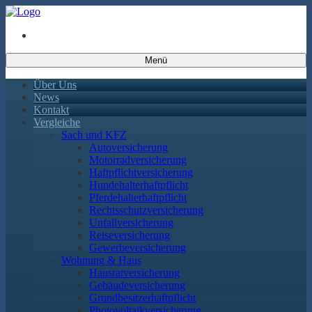
Menü
Über Uns
News
Kontakt
Vergleiche
Sach und KFZ
Autoversicherung
Motorradversicherung
Haftpflichtversicherung
Hundehalterhaftpflicht
Pferdehalterhaftpflicht
Rechtsschutzversicherung
Unfallversicherung
Reiseversicherung
Gewerbeversicherung
Wohnung & Haus
Hausratversicherung
Gebäudeversicherung
Grundbesitzerhaftpflicht
Photovoltaikversicherung