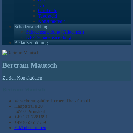
DSL
Girokonto
Tagesgeld
Konsumkredit
Schadensmeldung
Schadensmeldung (Allgemein)
KFZ-Schadensmeldung
Bedarfsermittlung
Bertram Mautsch
Zu den Kontaktdaten
Bertram Mautsch
Versicherungsbüro Herbert Theis GmbH
Hauptstraße 20
54597 Pronsfeld
+49 171 7281691
+49 (6556) 7559
E-Mail schreiben