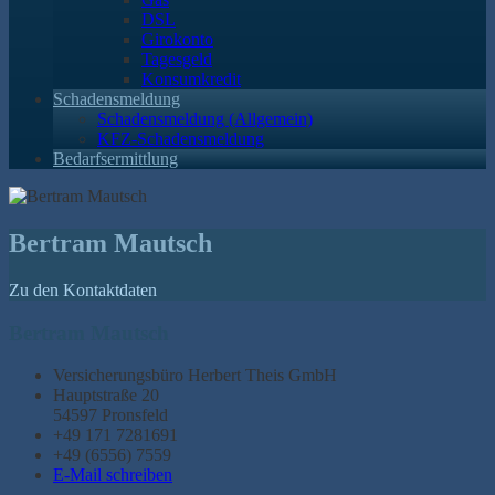
DSL
Girokonto
Tagesgeld
Konsumkredit
Schadensmeldung
Schadensmeldung (Allgemein)
KFZ-Schadensmeldung
Bedarfsermittlung
Bertram Mautsch
Zu den Kontaktdaten
Bertram Mautsch
Versicherungsbüro Herbert Theis GmbH
Hauptstraße 20
54597 Pronsfeld
+49 171 7281691
+49 (6556) 7559
E-Mail schreiben