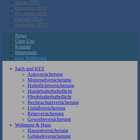
Januar 2019
Dezember 2018
November 2018
Oktober 2018
September 2018
News
Über Uns
Kontakt
Impressum
twin Webdesign
Sach und KFZ
Autoversicherung
Motorradversicherung
Haftpflichtversicherung
Hundehalterhaftpflicht
Pferdehalterhaftpflicht
Rechtsschutzversicherung
Unfallversicherung
Reiseversicherung
Gewerbeversicherung
Wohnung & Haus
Hausratversicherung
Gebäudeversicherung