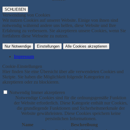
SCHLIEßEN
Verwendung von Cookies
Wir nutzen Cookies auf unserer Website. Einige von ihnen sind
notwendig während andere uns helfen, diese Website und Ihre
Erfahrung zu verbessern. Sie akzeptieren unsere Cookies, wenn Sie
fortfahren diese Webseite zu nutzen.
Nur Notwendige
Einstellungen
Alle Cookies akzeptieren
Impressum
Cookie-Einstellungen
Hier finden Sie eine Übersicht über alle verwendeten Cookies und
Skripte. Sie haben die Möglichkeit folgende Kategorien zu
akzeptieren oder zu blockieren.
Notwendig
Immer akzeptieren
Notwendige Cookies sind für die ordnungsgemäße Funktion
der Website erforderlich. Diese Kategorie enthält nur Cookies,
die grundlegende Funktionen und Sicherheitsmerkmale der
Website gewährleisten. Diese Cookies speichern keine
persönlichen Informationen.
Name
Beschreibung