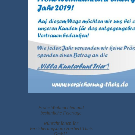
Frohe Weihnachten und
besinnliche Feiertage
wünscht Ihnen Ihr
Versicherungsbüro Herbert Theis
GmbH.