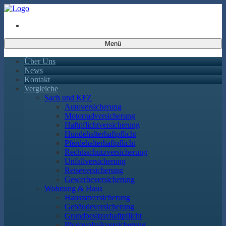
Menü
Über Uns
News
Kontakt
Vergleiche
Sach und KFZ
Autoversicherung
Motorradversicherung
Haftpflichtversicherung
Hundehalterhaftpflicht
Pferdehalterhaftpflicht
Rechtsschutzversicherung
Unfallversicherung
Reiseversicherung
Gewerbeversicherung
Wohnung & Haus
Hausratversicherung
Gebäudeversicherung
Grundbesitzerhaftpflicht
Photovoltaikversicherung