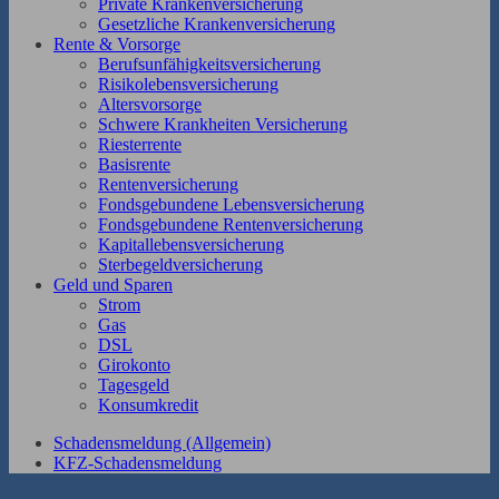
Private Krankenversicherung
Gesetzliche Krankenversicherung
Rente & Vorsorge
Berufs­unfähigkeitsversicherung
Risikolebensversicherung
Altersvorsorge
Schwere Krankheiten Versicherung
Riesterrente
Basisrente
Rentenversicherung
Fondsgebundene Lebensversicherung
Fondsgebundene Rentenversicherung
Kapitallebensversicherung
Sterbegeldversicherung
Geld und Sparen
Strom
Gas
DSL
Girokonto
Tagesgeld
Konsumkredit
Schadensmeldung (Allgemein)
KFZ-Schadensmeldung