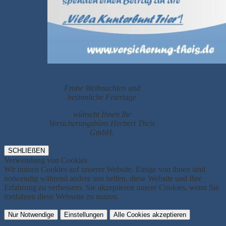
Frohe Weihnachten und
besinnliche Feiertage
wünscht Ihnen Ihr
Versicherungsbüro Herbert Theis
GmbH.
SCHLIEßEN
Verwendung von Cookies
Wir nutzen Cookies auf unserer Website. Einige von ihnen sind
notwendig während andere uns helfen, diese Website und Ihre
Erfahrung zu verbessern. Sie akzeptieren unsere Cookies, wenn Sie
fortfahren diese Webseite zu nutzen.
Nur Notwendige
Einstellungen
Alle Cookies akzeptieren