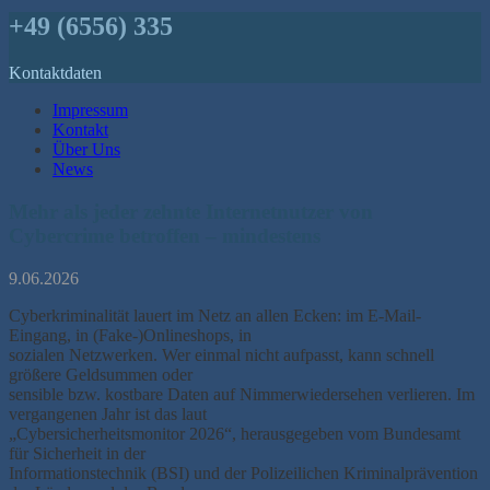
+49 (6556) 335
Kontaktdaten
Impressum
Kontakt
Über Uns
News
Mehr als jeder zehnte Internetnutzer von
Cybercrime betroffen – mindestens
9.06.2026
Cyberkriminalität lauert im Netz an allen Ecken: im E-Mail-
Eingang, in (Fake-)Onlineshops, in
sozialen Netzwerken. Wer einmal nicht aufpasst, kann schnell
größere Geldsummen oder
sensible bzw. kostbare Daten auf Nimmerwiedersehen verlieren. Im
vergangenen Jahr ist das laut
„Cybersicherheitsmonitor 2026“, herausgegeben vom Bundesamt
für Sicherheit in der
Informationstechnik (BSI) und der Polizeilichen Kriminalprävention