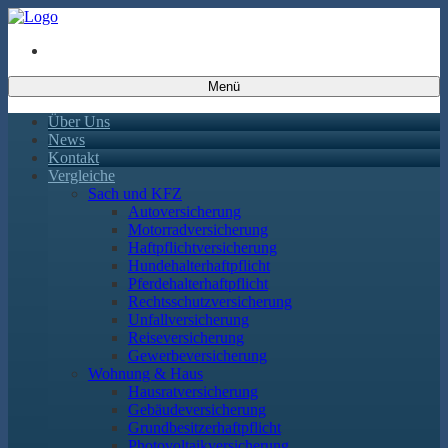
Menü
Über Uns
News
Kontakt
Vergleiche
Sach und KFZ
Autoversicherung
Motorradversicherung
Haftpflichtversicherung
Hundehalterhaftpflicht
Pferdehalterhaftpflicht
Rechtsschutzversicherung
Unfallversicherung
Reiseversicherung
Gewerbeversicherung
Wohnung & Haus
Hausratversicherung
Gebäudeversicherung
Grundbesitzerhaftpflicht
Photovoltaikversicherung