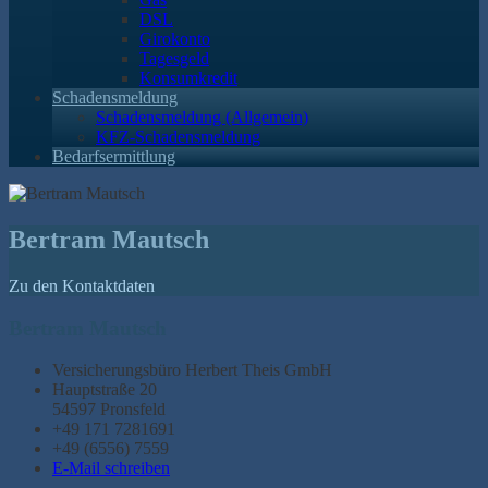
DSL
Girokonto
Tagesgeld
Konsumkredit
Schadensmeldung
Schadensmeldung (Allgemein)
KFZ-Schadensmeldung
Bedarfsermittlung
Bertram Mautsch
Zu den Kontaktdaten
Bertram Mautsch
Versicherungsbüro Herbert Theis GmbH
Hauptstraße 20
54597 Pronsfeld
+49 171 7281691
+49 (6556) 7559
E-Mail schreiben