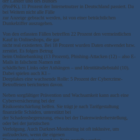
der Länder und des Bundes
(ProPK), 11 Prozent der Internetnutzer in Deutschland passiert. Da
bei Weitem nicht alle Fälle
zur Anzeige gebracht werden, ist von einer beträchtlichen
Dunkelziffer auszugehen.
Von den erfassten Fällen betreffen 22 Prozent den vermeintlichen
Kauf in Onlineshops, die gar
nicht real existierten. Bei 18 Prozent wurden Daten entwendet bzw.
zerstört. Es folgen Betrug
beim Onlinebanking (13 Prozent), Phishing-Attacken (12) – also E-
Mails in falschem Namen mit
schädlichen Links oder Anhängen – und Identitätsdiebstahl (10).
Dabei spielen auch KI –
Deepfakes eine wachsende Rolle: 5 Prozent der Cybercrime-
Betroffenen berichteten davon.
Neben sorgfältiger Prävention und Wachsamkeit kann auch eine
Cyberversicherung bei der
Risikoentschärfung helfen. Sie trägt je nach Tarifgestaltung
finanzielle Schäden, unterstützt bei
der Schadensbegrenzung, etwa bei der Datenwiederherstellung,
oder bei der juristischen
Verfolgung. Auch Darknet-Monitoring ist oft inklusive, um
aufzudecken, wenn die eigenen