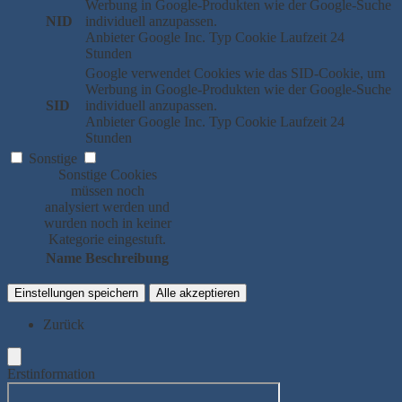
Werbung in Google-Produkten wie der Google-Suche
NID
individuell anzupassen.
Anbieter
Google Inc.
Typ
Cookie
Laufzeit
24
Stunden
Google verwendet Cookies wie das SID-Cookie, um
Werbung in Google-Produkten wie der Google-Suche
SID
individuell anzupassen.
Anbieter
Google Inc.
Typ
Cookie
Laufzeit
24
Stunden
Sonstige
Sonstige Cookies
müssen noch
analysiert werden und
wurden noch in keiner
Kategorie eingestuft.
Name
Beschreibung
Einstellungen speichern
Alle akzeptieren
Zurück
Erstinformation