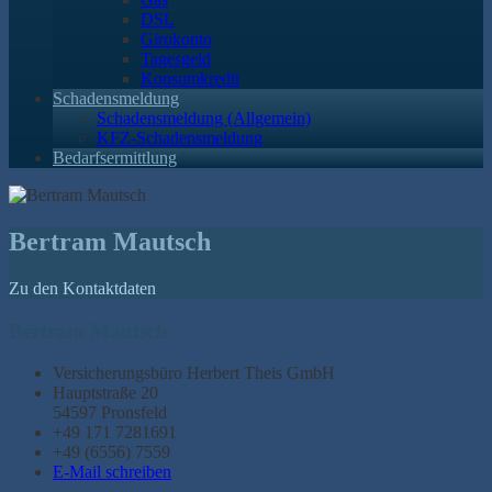
DSL
Girokonto
Tagesgeld
Konsumkredit
Schadensmeldung
Schadensmeldung (Allgemein)
KFZ-Schadensmeldung
Bedarfsermittlung
Bertram Mautsch
Zu den Kontaktdaten
Bertram Mautsch
Versicherungsbüro Herbert Theis GmbH
Hauptstraße 20
54597 Pronsfeld
+49 171 7281691
+49 (6556) 7559
E-Mail schreiben