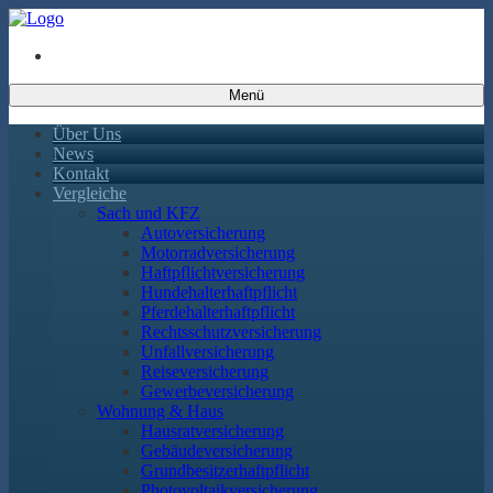
Menü
Über Uns
News
Kontakt
Vergleiche
Sach und KFZ
Autoversicherung
Motorradversicherung
Haftpflichtversicherung
Hundehalterhaftpflicht
Pferdehalterhaftpflicht
Rechtsschutzversicherung
Unfallversicherung
Reiseversicherung
Gewerbeversicherung
Wohnung & Haus
Hausratversicherung
Gebäudeversicherung
Grundbesitzerhaftpflicht
Photovoltaikversicherung