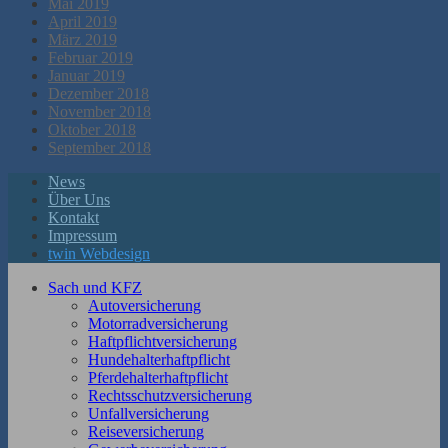
Mai 2019
April 2019
März 2019
Februar 2019
Januar 2019
Dezember 2018
November 2018
Oktober 2018
September 2018
News
Über Uns
Kontakt
Impressum
twin Webdesign
Sach und KFZ
Autoversicherung
Motorradversicherung
Haftpflichtversicherung
Hundehalterhaftpflicht
Pferdehalterhaftpflicht
Rechtsschutzversicherung
Unfallversicherung
Reiseversicherung