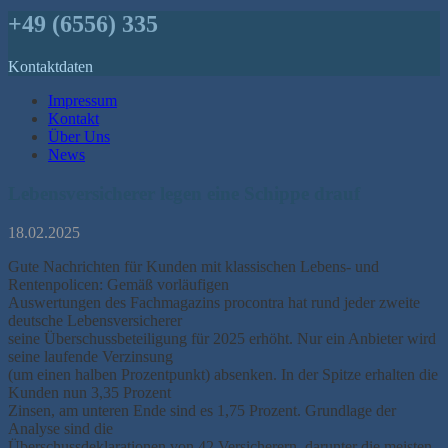
+49 (6556) 335
Kontaktdaten
Impressum
Kontakt
Über Uns
News
Lebensversicherer legen eine Schippe drauf
18.02.2025
Gute Nachrichten für Kunden mit klassischen Lebens- und
Rentenpolicen: Gemäß vorläufigen
Auswertungen des Fachmagazins procontra hat rund jeder zweite
deutsche Lebensversicherer
seine Überschussbeteiligung für 2025 erhöht. Nur ein Anbieter wird
seine laufende Verzinsung
(um einen halben Prozentpunkt) absenken. In der Spitze erhalten die
Kunden nun 3,35 Prozent
Zinsen, am unteren Ende sind es 1,75 Prozent. Grundlage der
Analyse sind die
Überschussdeklarationen von 42 Versicherern, darunter die meisten