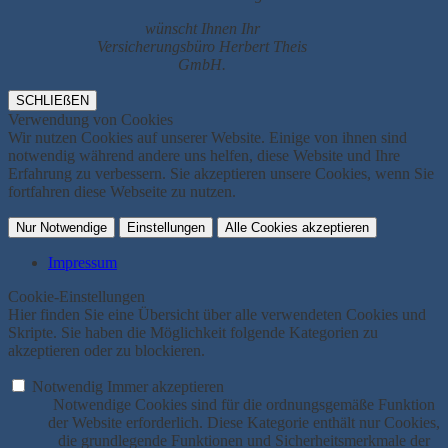
wünscht Ihnen Ihr
Versicherungsbüro Herbert Theis
GmbH.
SCHLIEßEN
Verwendung von Cookies
Wir nutzen Cookies auf unserer Website. Einige von ihnen sind
notwendig während andere uns helfen, diese Website und Ihre
Erfahrung zu verbessern. Sie akzeptieren unsere Cookies, wenn Sie
fortfahren diese Webseite zu nutzen.
Nur Notwendige
Einstellungen
Alle Cookies akzeptieren
Impressum
Cookie-Einstellungen
Hier finden Sie eine Übersicht über alle verwendeten Cookies und
Skripte. Sie haben die Möglichkeit folgende Kategorien zu
akzeptieren oder zu blockieren.
Notwendig
Immer akzeptieren
Notwendige Cookies sind für die ordnungsgemäße Funktion
der Website erforderlich. Diese Kategorie enthält nur Cookies,
die grundlegende Funktionen und Sicherheitsmerkmale der