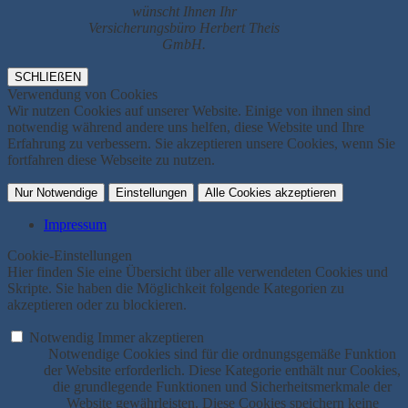
wünscht Ihnen Ihr
Versicherungsbüro Herbert Theis
GmbH.
SCHLIEßEN
Verwendung von Cookies
Wir nutzen Cookies auf unserer Website. Einige von ihnen sind
notwendig während andere uns helfen, diese Website und Ihre
Erfahrung zu verbessern. Sie akzeptieren unsere Cookies, wenn Sie
fortfahren diese Webseite zu nutzen.
Nur Notwendige
Einstellungen
Alle Cookies akzeptieren
Impressum
Cookie-Einstellungen
Hier finden Sie eine Übersicht über alle verwendeten Cookies und
Skripte. Sie haben die Möglichkeit folgende Kategorien zu
akzeptieren oder zu blockieren.
Notwendig
Immer akzeptieren
Notwendige Cookies sind für die ordnungsgemäße Funktion
der Website erforderlich. Diese Kategorie enthält nur Cookies,
die grundlegende Funktionen und Sicherheitsmerkmale der
Website gewährleisten. Diese Cookies speichern keine