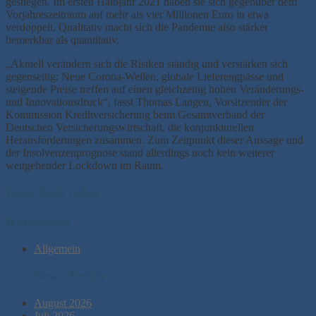
gestiegen. Im ersten Halbjahr 2021 haben sie sich gegenüber dem
Vorjahreszeitraum auf mehr als vier Millionen Euro in etwa
verdoppelt. Qualitativ macht sich die Pandemie also stärker
bemerkbar als quantitativ.
„Aktuell verändern sich die Risiken ständig und verstärken sich
gegenseitig: Neue Corona-Wellen, globale Lieferengpässe und
steigende Preise treffen auf einen gleichzeitig hohen Veränderungs-
und Innovationsdruck“, fasst Thomas Langen, Vorsitzender der
Kommission Kreditversicherung beim Gesamtverband der
Deutschen Versicherungswirtschaft, die konjunkturellen
Herausforderungen zusammen. Zum Zeitpunkt dieser Aussage und
der Insolvenzenprognose stand allerdings noch kein weiterer
weitgehender Lockdown im Raum.
Diese Seite teilen
Kategorien
Allgemein
News Archiv
August 2026
Juli 2026