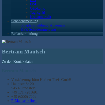
DSL
Girokonto
Tagesgeld
Konsumkredit
Schadensmeldung
Schadensmeldung (Allgemein)
KFZ-Schadensmeldung
Bedarfsermittlung
Bertram Mautsch
Zu den Kontaktdaten
Bertram Mautsch
Versicherungsbüro Herbert Theis GmbH
Hauptstraße 20
54597 Pronsfeld
+49 171 7281691
+49 (6556) 7559
E-Mail schreiben