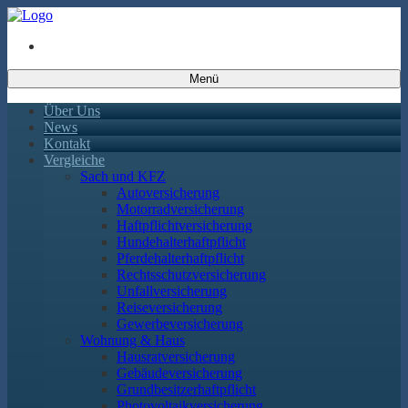
Menü
Über Uns
News
Kontakt
Vergleiche
Sach und KFZ
Autoversicherung
Motorradversicherung
Haftpflichtversicherung
Hundehalterhaftpflicht
Pferdehalterhaftpflicht
Rechtsschutzversicherung
Unfallversicherung
Reiseversicherung
Gewerbeversicherung
Wohnung & Haus
Hausratversicherung
Gebäudeversicherung
Grundbesitzerhaftpflicht
Photovoltaikversicherung