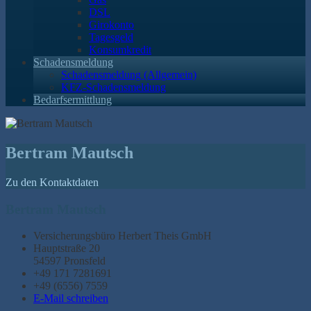
DSL
Girokonto
Tagesgeld
Konsumkredit
Schadensmeldung
Schadensmeldung (Allgemein)
KFZ-Schadensmeldung
Bedarfsermittlung
Bertram Mautsch
Zu den Kontaktdaten
Bertram Mautsch
Versicherungsbüro Herbert Theis GmbH
Hauptstraße 20
54597 Pronsfeld
+49 171 7281691
+49 (6556) 7559
E-Mail schreiben