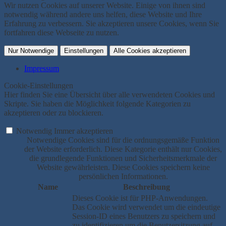
Wir nutzen Cookies auf unserer Website. Einige von ihnen sind
notwendig während andere uns helfen, diese Website und Ihre
Erfahrung zu verbessern. Sie akzeptieren unsere Cookies, wenn Sie
fortfahren diese Webseite zu nutzen.
Nur Notwendige
Einstellungen
Alle Cookies akzeptieren
Impressum
Cookie-Einstellungen
Hier finden Sie eine Übersicht über alle verwendeten Cookies und
Skripte. Sie haben die Möglichkeit folgende Kategorien zu
akzeptieren oder zu blockieren.
Notwendig
Immer akzeptieren
Notwendige Cookies sind für die ordnungsgemäße Funktion
der Website erforderlich. Diese Kategorie enthält nur Cookies,
die grundlegende Funktionen und Sicherheitsmerkmale der
Website gewährleisten. Diese Cookies speichern keine
persönlichen Informationen.
Name
Beschreibung
Dieses Cookie ist für PHP-Anwendungen.
Das Cookie wird verwendet um die eindeutige
Session-ID eines Benutzers zu speichern und
zu identifizieren um die Benutzersitzung auf