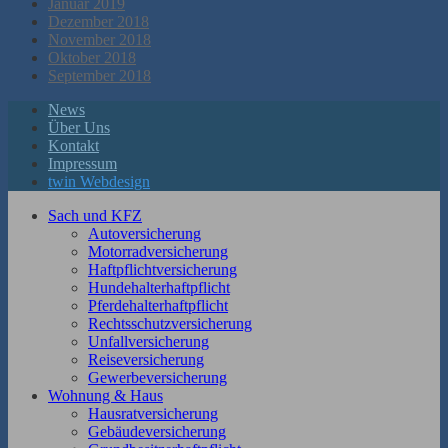
Januar 2019
Dezember 2018
November 2018
Oktober 2018
September 2018
News
Über Uns
Kontakt
Impressum
twin Webdesign
Sach und KFZ
Autoversicherung
Motorradversicherung
Haftpflichtversicherung
Hundehalterhaftpflicht
Pferdehalterhaftpflicht
Rechtsschutzversicherung
Unfallversicherung
Reiseversicherung
Gewerbeversicherung
Wohnung & Haus
Hausratversicherung
Gebäudeversicherung