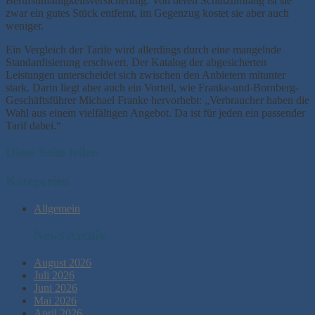
Berufsunfähigkeitsversicherung. Von deren Schutzumfang ist sie
zwar ein gutes Stück entfernt, im Gegenzug kostet sie aber auch
weniger.
Ein Vergleich der Tarife wird allerdings durch eine mangelnde
Standardisierung erschwert. Der Katalog der abgesicherten
Leistungen unterscheidet sich zwischen den Anbietern mitunter
stark. Darin liegt aber auch ein Vorteil, wie Franke-und-Bornberg-
Geschäftsführer Michael Franke hervorhebt: „Verbraucher haben die
Wahl aus einem vielfältigen Angebot. Da ist für jeden ein passender
Tarif dabei.“
Diese Seite teilen
Kategorien
Allgemein
News Archiv
August 2026
Juli 2026
Juni 2026
Mai 2026
April 2026