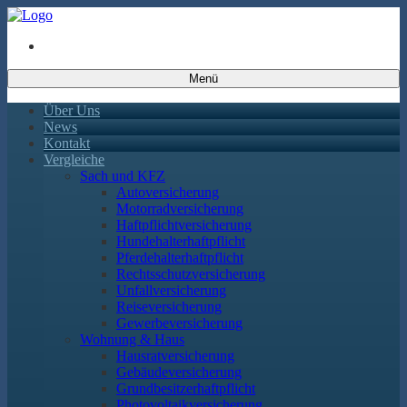
Menü
Über Uns
News
Kontakt
Vergleiche
Sach und KFZ
Autoversicherung
Motorradversicherung
Haftpflichtversicherung
Hundehalterhaftpflicht
Pferdehalterhaftpflicht
Rechtsschutzversicherung
Unfallversicherung
Reiseversicherung
Gewerbeversicherung
Wohnung & Haus
Hausratversicherung
Gebäudeversicherung
Grundbesitzerhaftpflicht
Photovoltaikversicherung