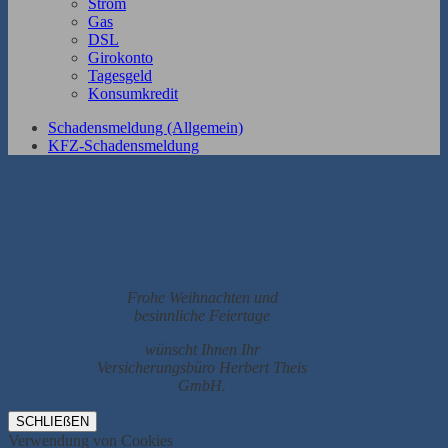
Strom
Gas
DSL
Girokonto
Tagesgeld
Konsumkredit
Schadensmeldung (Allgemein)
KFZ-Schadensmeldung
Frohe Weihnachten und
besinnliche Feiertage
wünscht Ihnen Ihr
Versicherungsbüro Herbert Theis
GmbH.
SCHLIEßEN
Verwendung von Cookies