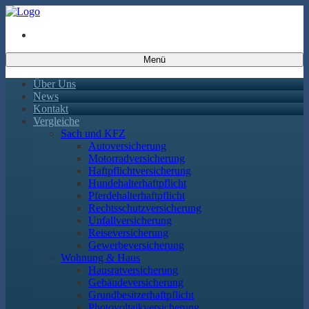
Menü
Über Uns
News
Kontakt
Vergleiche
Sach und KFZ
Autoversicherung
Motorradversicherung
Haftpflichtversicherung
Hundehalterhaftpflicht
Pferdehalterhaftpflicht
Rechtsschutzversicherung
Unfallversicherung
Reiseversicherung
Gewerbeversicherung
Wohnung & Haus
Hausratversicherung
Gebäudeversicherung
Grundbesitzerhaftpflicht
Photovoltaikversicherung