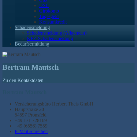
DSL
Girokonto
Tagesgeld
Konsumkredit
Schadensmeldung
Schadensmeldung (Allgemein)
KFZ-Schadensmeldung
Bedarfsermittlung
Bertram Mautsch
Zu den Kontaktdaten
Bertram Mautsch
Versicherungsbüro Herbert Theis GmbH
Hauptstraße 20
54597 Pronsfeld
+49 171 7281691
+49 (6556) 7559
E-Mail schreiben