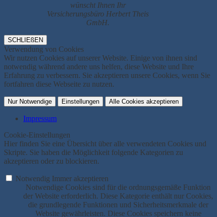
wünscht Ihnen Ihr
Versicherungsbüro Herbert Theis
GmbH.
SCHLIEßEN
Verwendung von Cookies
Wir nutzen Cookies auf unserer Website. Einige von ihnen sind
notwendig während andere uns helfen, diese Website und Ihre
Erfahrung zu verbessern. Sie akzeptieren unsere Cookies, wenn Sie
fortfahren diese Webseite zu nutzen.
Nur Notwendige
Einstellungen
Alle Cookies akzeptieren
Impressum
Cookie-Einstellungen
Hier finden Sie eine Übersicht über alle verwendeten Cookies und
Skripte. Sie haben die Möglichkeit folgende Kategorien zu
akzeptieren oder zu blockieren.
Notwendig
Immer akzeptieren
Notwendige Cookies sind für die ordnungsgemäße Funktion
der Website erforderlich. Diese Kategorie enthält nur Cookies,
die grundlegende Funktionen und Sicherheitsmerkmale der
Website gewährleisten. Diese Cookies speichern keine