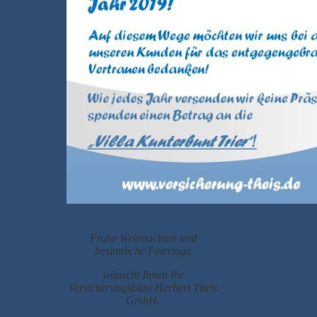
Frohe Weihnachten und
besinnliche Feiertage
wünscht Ihnen Ihr
Versicherungsbüro Herbert Theis
GmbH.