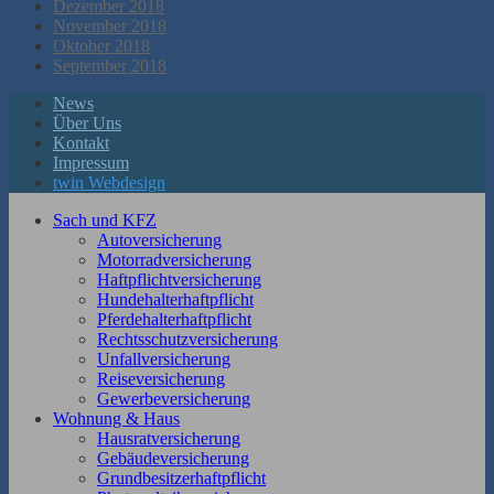
Dezember 2018
November 2018
Oktober 2018
September 2018
News
Über Uns
Kontakt
Impressum
twin Webdesign
Sach und KFZ
Autoversicherung
Motorradversicherung
Haftpflichtversicherung
Hundehalterhaftpflicht
Pferdehalterhaftpflicht
Rechtsschutzversicherung
Unfallversicherung
Reiseversicherung
Gewerbeversicherung
Wohnung & Haus
Hausratversicherung
Gebäudeversicherung
Grundbesitzerhaftpflicht