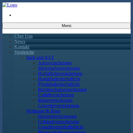
Menü
Über Uns
News
Kontakt
Vergleiche
Sach und KFZ
Autoversicherung
Motorradversicherung
Haftpflichtversicherung
Hundehalterhaftpflicht
Pferdehalterhaftpflicht
Rechtsschutzversicherung
Unfallversicherung
Reiseversicherung
Gewerbeversicherung
Wohnung & Haus
Hausratversicherung
Gebäudeversicherung
Grundbesitzerhaftpflicht
Photovoltaikversicherung