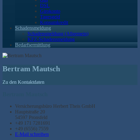
DSL
Girokonto
Tagesgeld
Konsumkredit
Schadensmeldung
Schadensmeldung (Allgemein)
KFZ-Schadensmeldung
Bedarfsermittlung
Bertram Mautsch
Zu den Kontaktdaten
Bertram Mautsch
Versicherungsbüro Herbert Theis GmbH
Hauptstraße 20
54597 Pronsfeld
+49 171 7281691
+49 (6556) 7559
E-Mail schreiben