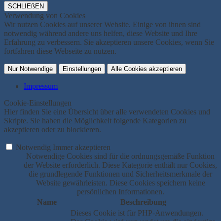
SCHLIEßEN
Verwendung von Cookies
Wir nutzen Cookies auf unserer Website. Einige von ihnen sind
notwendig während andere uns helfen, diese Website und Ihre
Erfahrung zu verbessern. Sie akzeptieren unsere Cookies, wenn Sie
fortfahren diese Webseite zu nutzen.
Nur Notwendige
Einstellungen
Alle Cookies akzeptieren
Impressum
Cookie-Einstellungen
Hier finden Sie eine Übersicht über alle verwendeten Cookies und
Skripte. Sie haben die Möglichkeit folgende Kategorien zu
akzeptieren oder zu blockieren.
Notwendig
Immer akzeptieren
Notwendige Cookies sind für die ordnungsgemäße Funktion
der Website erforderlich. Diese Kategorie enthält nur Cookies,
die grundlegende Funktionen und Sicherheitsmerkmale der
Website gewährleisten. Diese Cookies speichern keine
persönlichen Informationen.
Name
Beschreibung
Dieses Cookie ist für PHP-Anwendungen.