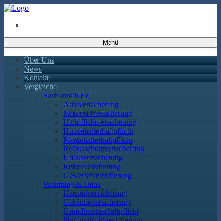
Menü
Über Uns
News
Kontakt
Vergleiche
Sach und KFZ
Autoversicherung
Motorradversicherung
Haftpflichtversicherung
Hundehalterhaftpflicht
Pferdehalterhaftpflicht
Rechtsschutzversicherung
Unfallversicherung
Reiseversicherung
Gewerbeversicherung
Wohnung & Haus
Hausratversicherung
Gebäudeversicherung
Grundbesitzerhaftpflicht
Photovoltaikversicherung