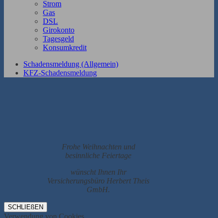
Strom
Gas
DSL
Girokonto
Tagesgeld
Konsumkredit
Schadensmeldung (Allgemein)
KFZ-Schadensmeldung
Frohe Weihnachten und
besinnliche Feiertage
wünscht Ihnen Ihr
Versicherungsbüro Herbert Theis
GmbH.
SCHLIEßEN
Verwendung von Cookies