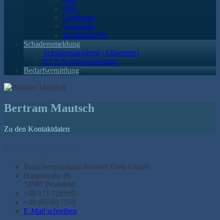
DSL
Girokonto
Tagesgeld
Konsumkredit
Schadensmeldung
Schadensmeldung (Allgemein)
KFZ-Schadensmeldung
Bedarfsermittlung
Bertram Mautsch
Zu den Kontaktdaten
Bertram Mautsch
Versicherungsbüro Herbert Theis GmbH
Hauptstraße 20
54597 Pronsfeld
+49 171 7281691
+49 (6556) 7559
E-Mail schreiben