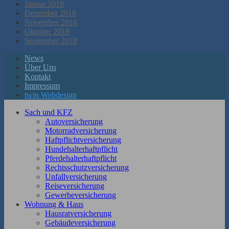
Januar 2019
Dezember 2018
November 2018
Oktober 2018
September 2018
News
Über Uns
Kontakt
Impressum
twin Webdesign
Sach und KFZ
Autoversicherung
Motorradversicherung
Haftpflichtversicherung
Hundehalterhaftpflicht
Pferdehalterhaftpflicht
Rechtsschutzversicherung
Unfallversicherung
Reiseversicherung
Gewerbeversicherung
Wohnung & Haus
Hausratversicherung
Gebäudeversicherung