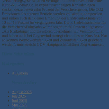
Versicherungsgesellschaften verfolgen mit ihren Investments eine
Netto-Null-Strategie. In explizit nachhaltigen Kapitalanlagen
stecken derzeit etwa zehn Prozent der Versicherergelder. Die CO2-
Emissionen des eigenen Betriebs werden vollständig kompensiert –
und sinken auch dank einer Erhöhung der Elektroauto-Quote von
10 auf 19 Prozent im vergangenen Jahr. Die E-Ladeinfrastruktur für
die Versicherer-Fuhrparks wurde sogar um 50 Prozent aufgestockt.
„Als Risikoträger und Investoren übernehmen wir Verantwortung
und halten auch bei Gegenwind strategisch an diesem Kurs fest. Nur
so können Wettbewerbsfähigkeit und Zukunftsfähigkeit gesichert
werden“, unterstreicht GDV-Hauptgeschäftsführer Jörg Asmussen.
Diese Seite teilen
Kategorien
Allgemein
News Archiv
August 2026
Juli 2026
Juni 2026
Mai 2026