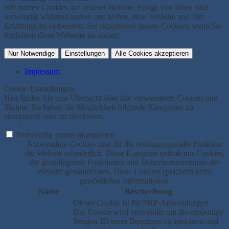
Wir nutzen Cookies auf unserer Website. Einige von ihnen sind
notwendig während andere uns helfen, diese Website und Ihre
Erfahrung zu verbessern. Sie akzeptieren unsere Cookies, wenn Sie
fortfahren diese Webseite zu nutzen.
Nur Notwendige
Einstellungen
Alle Cookies akzeptieren
Impressum
Cookie-Einstellungen
Hier finden Sie eine Übersicht über alle verwendeten Cookies und
Skripte. Sie haben die Möglichkeit folgende Kategorien zu
akzeptieren oder zu blockieren.
Notwendig
Immer akzeptieren
Notwendige Cookies sind für die ordnungsgemäße Funktion
der Website erforderlich. Diese Kategorie enthält nur Cookies,
die grundlegende Funktionen und Sicherheitsmerkmale der
Website gewährleisten. Diese Cookies speichern keine
persönlichen Informationen.
Name
Beschreibung
Dieses Cookie ist für PHP-Anwendungen.
Das Cookie wird verwendet um die eindeutige
Session-ID eines Benutzers zu speichern und