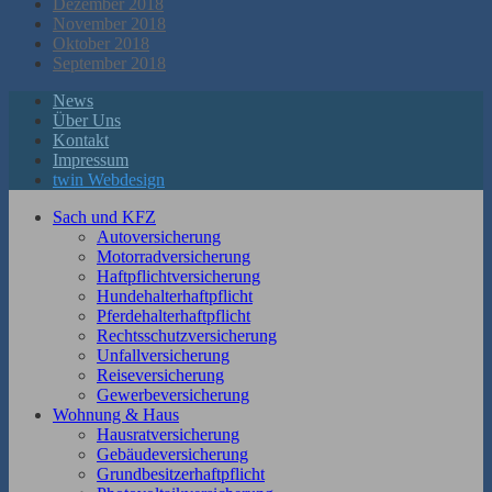
Dezember 2018
November 2018
Oktober 2018
September 2018
News
Über Uns
Kontakt
Impressum
twin Webdesign
Sach und KFZ
Autoversicherung
Motorradversicherung
Haftpflichtversicherung
Hundehalterhaftpflicht
Pferdehalterhaftpflicht
Rechtsschutzversicherung
Unfallversicherung
Reiseversicherung
Gewerbeversicherung
Wohnung & Haus
Hausratversicherung
Gebäudeversicherung
Grundbesitzerhaftpflicht