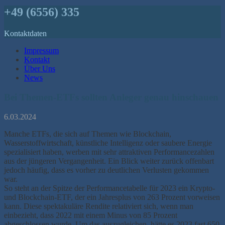
+49 (6556) 335
Kontaktdaten
Impressum
Kontakt
Über Uns
News
Bei Themen-ETFs sollten Anleger genau hinschauen
6.03.2024
Manche ETFs, die sich auf Themen wie Blockchain,
Wasserstoffwirtschaft, künstliche Intelligenz oder saubere Energie
spezialisiert haben, werben mit sehr attraktiven Performancezahlen
aus der jüngeren Vergangenheit. Ein Blick weiter zurück offenbart
jedoch häufig, dass es vorher zu deutlichen Verlusten gekommen
war.
So steht an der Spitze der Performancetabelle für 2023 ein Krypto-
und Blockchain-ETF, der ein Jahresplus von 263 Prozent vorweisen
kann. Diese spektakuläre Rendite relativiert sich, wenn man
einbezieht, dass 2022 mit einem Minus von 85 Prozent
abgeschlossen wurde. Um das auszugleichen, hätte es 2023 fast 650