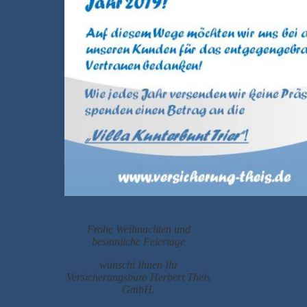
Frohe Weihnachten und
besinnliche Feiertage
wünscht Ihnen Ihr
Versicherungsbüro Herbert Theis
GmbH.