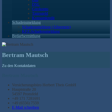
DSL
Girokonto
Tagesgeld
Konsumkredit
Schadensmeldung
Schadensmeldung (Allgemein)
KFZ-Schadensmeldung
Bedarfsermittlung
Bertram Mautsch
Zu den Kontaktdaten
Bertram Mautsch
Versicherungsbüro Herbert Theis GmbH
Hauptstraße 20
54597 Pronsfeld
+49 171 7281691
+49 (6556) 7559
E-Mail schreiben