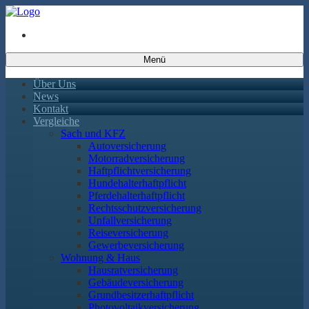
Menü
Über Uns
News
Kontakt
Vergleiche
Sach und KFZ
Autoversicherung
Motorradversicherung
Haftpflichtversicherung
Hundehalterhaftpflicht
Pferdehalterhaftpflicht
Rechtsschutzversicherung
Unfallversicherung
Reiseversicherung
Gewerbeversicherung
Wohnung & Haus
Hausratversicherung
Gebäudeversicherung
Grundbesitzerhaftpflicht
Photovoltaikversicherung