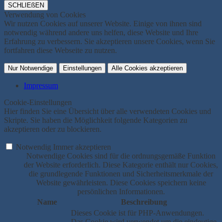
SCHLIEßEN
Verwendung von Cookies
Wir nutzen Cookies auf unserer Website. Einige von ihnen sind
notwendig während andere uns helfen, diese Website und Ihre
Erfahrung zu verbessern. Sie akzeptieren unsere Cookies, wenn Sie
fortfahren diese Webseite zu nutzen.
Nur Notwendige
Einstellungen
Alle Cookies akzeptieren
Impressum
Cookie-Einstellungen
Hier finden Sie eine Übersicht über alle verwendeten Cookies und
Skripte. Sie haben die Möglichkeit folgende Kategorien zu
akzeptieren oder zu blockieren.
Notwendig
Immer akzeptieren
Notwendige Cookies sind für die ordnungsgemäße Funktion
der Website erforderlich. Diese Kategorie enthält nur Cookies,
die grundlegende Funktionen und Sicherheitsmerkmale der
Website gewährleisten. Diese Cookies speichern keine
persönlichen Informationen.
Name
Beschreibung
Dieses Cookie ist für PHP-Anwendungen.
Das Cookie wird verwendet um die eindeutige