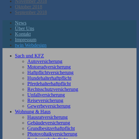
November 2018
Oktober 2018
September 2018
News
Über Uns
Kontakt
Impressum
twin Webdesign
Sach und KFZ
Autoversicherung
Motorradversicherung
Haftpflichtversicherung
Hundehalterhaftpflicht
Pferdehalterhaftpflicht
Rechtsschutzversicherung
Unfallversicherung
Reiseversicherung
Gewerbeversicherung
Wohnung & Haus
Hausratversicherung
Gebäudeversicherung
Grundbesitzerhaftpflicht
Photovoltaikversicherung