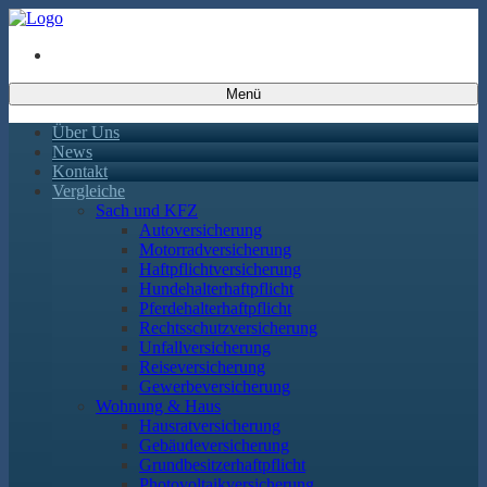
Menü
Über Uns
News
Kontakt
Vergleiche
Sach und KFZ
Autoversicherung
Motorradversicherung
Haftpflichtversicherung
Hundehalterhaftpflicht
Pferdehalterhaftpflicht
Rechtsschutzversicherung
Unfallversicherung
Reiseversicherung
Gewerbeversicherung
Wohnung & Haus
Hausratversicherung
Gebäudeversicherung
Grundbesitzerhaftpflicht
Photovoltaikversicherung