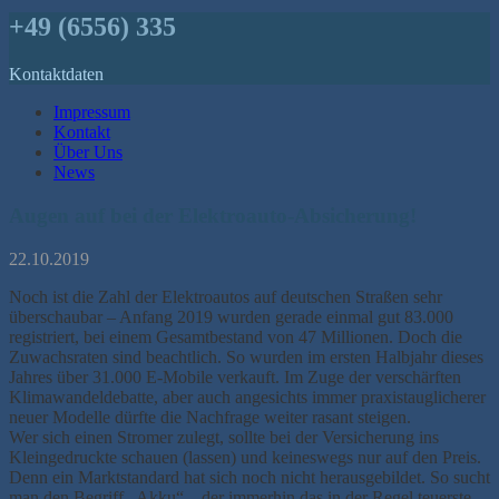
+49 (6556) 335
Kontaktdaten
Impressum
Kontakt
Über Uns
News
Augen auf bei der Elektroauto-Absicherung!
22.10.2019
Noch ist die Zahl der Elektroautos auf deutschen Straßen sehr
überschaubar – Anfang 2019 wurden gerade einmal gut 83.000
registriert, bei einem Gesamtbestand von 47 Millionen. Doch die
Zuwachsraten sind beachtlich. So wurden im ersten Halbjahr dieses
Jahres über 31.000 E-Mobile verkauft. Im Zuge der verschärften
Klimawandeldebatte, aber auch angesichts immer praxistauglicherer
neuer Modelle dürfte die Nachfrage weiter rasant steigen.
Wer sich einen Stromer zulegt, sollte bei der Versicherung ins
Kleingedruckte schauen (lassen) und keineswegs nur auf den Preis.
Denn ein Marktstandard hat sich noch nicht herausgebildet. So sucht
man den Begriff „Akku“ – der immerhin das in der Regel teuerste