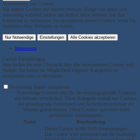
Verwendung von Cookies
Wir nutzen Cookies auf unserer Website. Einige von ihnen sind
notwendig während andere uns helfen, diese Website und Ihre
Erfahrung zu verbessern. Sie akzeptieren unsere Cookies, wenn Sie
fortfahren diese Webseite zu nutzen.
Nur Notwendige
Einstellungen
Alle Cookies akzeptieren
Impressum
Cookie-Einstellungen
Hier finden Sie eine Übersicht über alle verwendeten Cookies und
Skripte. Sie haben die Möglichkeit folgende Kategorien zu
akzeptieren oder zu blockieren.
Notwendig
Immer akzeptieren
Notwendige Cookies sind für die ordnungsgemäße Funktion
der Website erforderlich. Diese Kategorie enthält nur Cookies,
die grundlegende Funktionen und Sicherheitsmerkmale der
Website gewährleisten. Diese Cookies speichern keine
persönlichen Informationen.
Name
Beschreibung
Dieses Cookie ist für PHP-Anwendungen.
Das Cookie wird verwendet um die eindeutige
Session-ID eines Benutzers zu speichern und