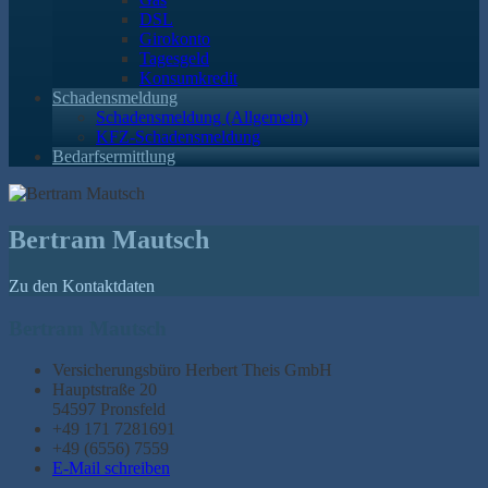
DSL
Girokonto
Tagesgeld
Konsumkredit
Schadensmeldung
Schadensmeldung (Allgemein)
KFZ-Schadensmeldung
Bedarfsermittlung
Bertram Mautsch
Zu den Kontaktdaten
Bertram Mautsch
Versicherungsbüro Herbert Theis GmbH
Hauptstraße 20
54597 Pronsfeld
+49 171 7281691
+49 (6556) 7559
E-Mail schreiben