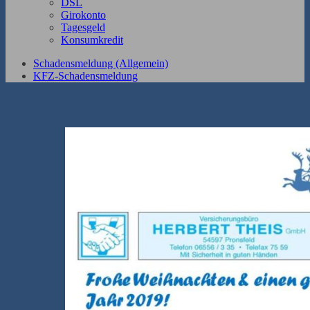
DSL
Girokonto
Tagesgeld
Konsumkredit
Schadensmeldung (Allgemein)
KFZ-Schadensmeldung