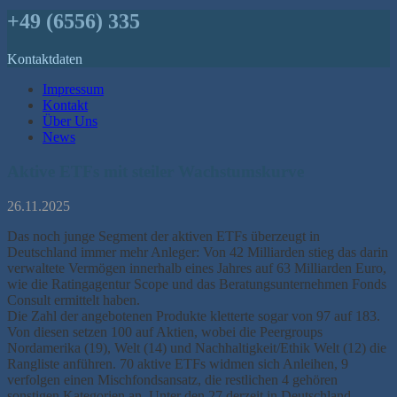
+49 (6556) 335
Kontaktdaten
Impressum
Kontakt
Über Uns
News
Aktive ETFs mit steiler Wachstumskurve
26.11.2025
Das noch junge Segment der aktiven ETFs überzeugt in
Deutschland immer mehr Anleger: Von 42 Milliarden stieg das darin
verwaltete Vermögen innerhalb eines Jahres auf 63 Milliarden Euro,
wie die Ratingagentur Scope und das Beratungsunternehmen Fonds
Consult ermittelt haben.
Die Zahl der angebotenen Produkte kletterte sogar von 97 auf 183.
Von diesen setzen 100 auf Aktien, wobei die Peergroups
Nordamerika (19), Welt (14) und Nachhaltigkeit/Ethik Welt (12) die
Rangliste anführen. 70 aktive ETFs widmen sich Anleihen, 9
verfolgen einen Mischfondsansatz, die restlichen 4 gehören
sonstigen Kategorien an. Unter den 27 derzeit in Deutschland