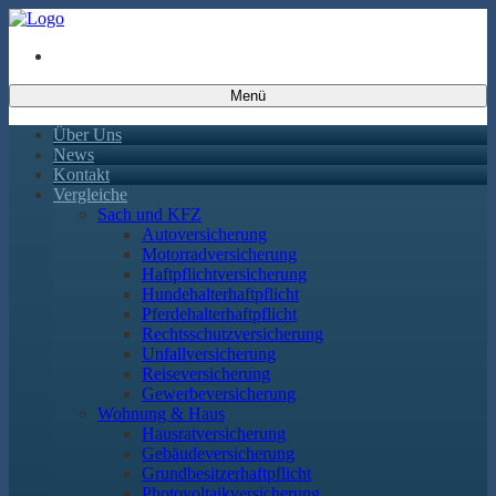
Menü
Über Uns
News
Kontakt
Vergleiche
Sach und KFZ
Autoversicherung
Motorradversicherung
Haftpflichtversicherung
Hundehalterhaftpflicht
Pferdehalterhaftpflicht
Rechtsschutzversicherung
Unfallversicherung
Reiseversicherung
Gewerbeversicherung
Wohnung & Haus
Hausratversicherung
Gebäudeversicherung
Grundbesitzerhaftpflicht
Photovoltaikversicherung