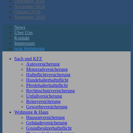
Dezember 2018
November 2018
Oktober 2018
September 2018
News
Über Uns
Kontakt
Impressum
twin Webdesign
Sach und KFZ
Autoversicherung
Motorradversicherung
Haftpflichtversicherung
Hundehalterhaftpflicht
Pferdehalterhaftpflicht
Rechtsschutzversicherung
Unfallversicherung
Reiseversicherung
Gewerbeversicherung
Wohnung & Haus
Hausratversicherung
Gebäudeversicherung
Grundbesitzerhaftpflicht