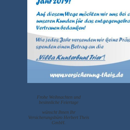
Frohe Weihnachten und
besinnliche Feiertage
wünscht Ihnen Ihr
Versicherungsbüro Herbert Theis
GmbH.