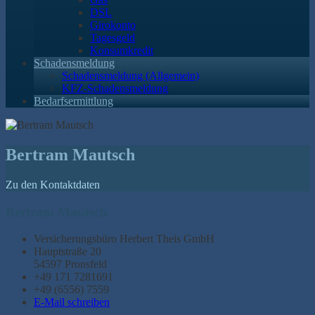
DSL
Girokonto
Tagesgeld
Konsumkredit
Schadensmeldung
Schadensmeldung (Allgemein)
KFZ-Schadensmeldung
Bedarfsermittlung
Bertram Mautsch
Zu den Kontaktdaten
Bertram Mautsch
Versicherungsbüro Herbert Theis GmbH
Hauptstraße 20
54597 Pronsfeld
+49 171 7281691
+49 (6556) 7559
E-Mail schreiben