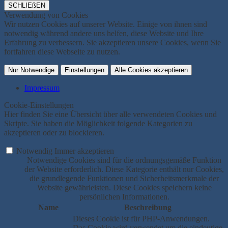
SCHLIEßEN
Verwendung von Cookies
Wir nutzen Cookies auf unserer Website. Einige von ihnen sind
notwendig während andere uns helfen, diese Website und Ihre
Erfahrung zu verbessern. Sie akzeptieren unsere Cookies, wenn Sie
fortfahren diese Webseite zu nutzen.
Nur Notwendige
Einstellungen
Alle Cookies akzeptieren
Impressum
Cookie-Einstellungen
Hier finden Sie eine Übersicht über alle verwendeten Cookies und
Skripte. Sie haben die Möglichkeit folgende Kategorien zu
akzeptieren oder zu blockieren.
Notwendig
Immer akzeptieren
Notwendige Cookies sind für die ordnungsgemäße Funktion
der Website erforderlich. Diese Kategorie enthält nur Cookies,
die grundlegende Funktionen und Sicherheitsmerkmale der
Website gewährleisten. Diese Cookies speichern keine
persönlichen Informationen.
Name
Beschreibung
Dieses Cookie ist für PHP-Anwendungen.
Das Cookie wird verwendet um die eindeutige