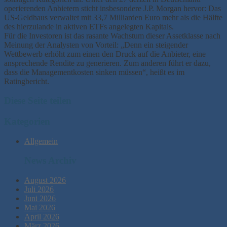
operierenden Anbietern sticht insbesondere J.P. Morgan hervor: Das
US-Geldhaus verwaltet mit 33,7 Milliarden Euro mehr als die Hälfte
des hierzulande in aktiven ETFs angelegten Kapitals.
Für die Investoren ist das rasante Wachstum dieser Assetklasse nach
Meinung der Analysten von Vorteil: „Denn ein steigender
Wettbewerb erhöht zum einen den Druck auf die Anbieter, eine
ansprechende Rendite zu generieren. Zum anderen führt er dazu,
dass die Managementkosten sinken müssen“, heißt es im
Ratingbericht.
Diese Seite teilen
Kategorien
Allgemein
News Archiv
August 2026
Juli 2026
Juni 2026
Mai 2026
April 2026
März 2026